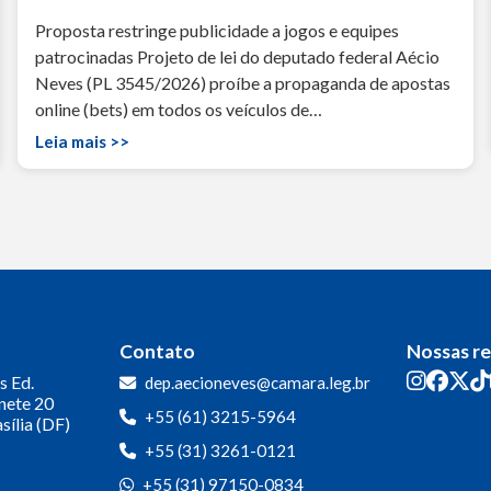
Proposta restringe publicidade a jogos e equipes
patrocinadas Projeto de lei do deputado federal Aécio
Neves (PL 3545/2026) proíbe a propaganda de apostas
online (bets) em todos os veículos de…
Leia mais >>
Contato
Nossas r
s
Ed.
dep.aecioneves@camara.leg.br
inete 20
+55 (61) 3215-5964
sília (DF)
+55 (31) 3261-0121
+55 (31) 97150-0834