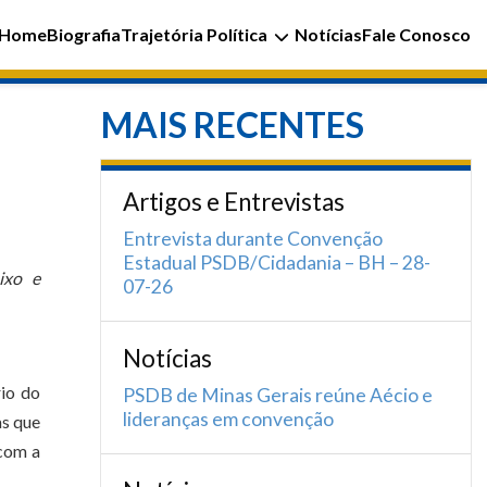
Home
Biografia
Trajetória Política
Notícias
Fale Conosco
MAIS RECENTES
Artigos e Entrevistas
Entrevista durante Convenção
Estadual PSDB/Cidadania – BH – 28-
ixo e
07-26
Notícias
io do
PSDB de Minas Gerais reúne Aécio e
lideranças em convenção
as que
 com a