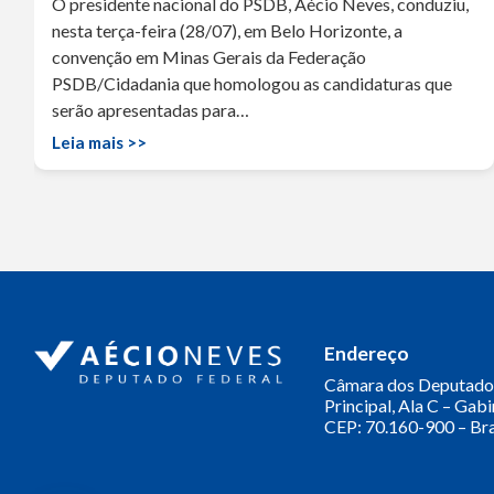
O presidente nacional do PSDB, Aécio Neves, conduziu,
nesta terça-feira (28/07), em Belo Horizonte, a
convenção em Minas Gerais da Federação
PSDB/Cidadania que homologou as candidaturas que
serão apresentadas para…
Leia mais >>
Endereço
Câmara dos Deputado
Principal, Ala C – Gab
CEP: 70.160-900 – Bra