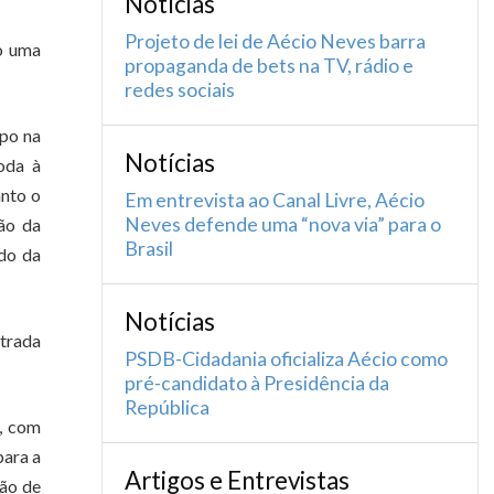
Notícias
Projeto de lei de Aécio Neves barra
do uma
propaganda de bets na TV, rádio e
redes sociais
mpo na
Notícias
oda à
anto o
Em entrevista ao Canal Livre, Aécio
Neves defende uma “nova via” para o
ção da
Brasil
ado da
Notícias
trada
PSDB-Cidadania oficializa Aécio como
pré-candidato à Presidência da
República
o, com
para a
Artigos e Entrevistas
ção de