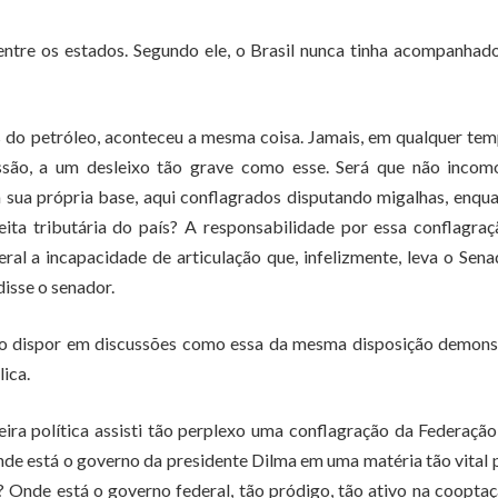
entre os estados. Segundo ele, o Brasil nunca tinha acompanha
s do petróleo, aconteceu a mesma coisa. Jamais, em qualquer te
ssão, a um desleixo tão grave como esse. Será que não incom
 sua própria base, aqui conflagrados disputando migalhas, enqu
ita tributária do país? A responsabilidade por essa conflagra
al a incapacidade de articulação que, infelizmente, leva o Sen
disse o senador.
o dispor em discussões como essa da mesma disposição demons
lica.
ra política assisti tão perplexo uma conflagração da Federaçã
nde está o governo da presidente Dilma em uma matéria tão vital 
 Onde está o governo federal, tão pródigo, tão ativo na coopta