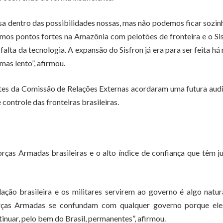
sa dentro das possibilidades nossas, mas não podemos ficar sozin
emos pontos fortes na Amazônia com pelotões de fronteira e o S
lta da tecnologia. A expansão do Sisfron já era para ser feita há
mas lento”, afirmou.
ntes da Comissão de Relações Externas acordaram uma futura aud
ontrole das fronteiras brasileiras.
ças Armadas brasileiras e o alto índice de confiança que têm j
ção brasileira e os militares servirem ao governo é algo natu
rças Armadas se confundam com qualquer governo porque ele
nuar, pelo bem do Brasil, permanentes”, afirmou.