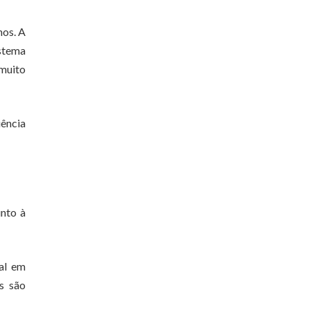
hos. A
istema
 muito
iência
unto à
ral em
s são