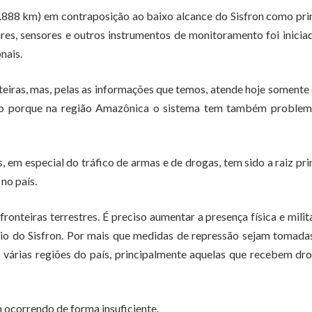
6.888 km) em contraposição ao baixo alcance do Sisfron como pri
dares, sensores e outros instrumentos de monitoramento foi inici
nais.
iras, mas, pelas as informações que temos, atende hoje somente
-lo porque na região Amazônica o sistema tem também problem
 em especial do tráfico de armas e de drogas, tem sido a raiz pri
 no país.
ronteiras terrestres. É preciso aumentar a presença física e milit
eio do Sisfron. Por mais que medidas de repressão sejam tomada
 várias regiões do país, principalmente aquelas que recebem dr
 ocorrendo de forma insuficiente.