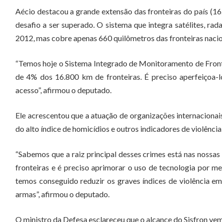
Aécio destacou a grande extensão das fronteiras do país (1
desafio a ser superado. O sistema que integra satélites, ra
2012, mas cobre apenas 660 quilômetros das fronteiras nacio
“Temos hoje o Sistema Integrado de Monitoramento de Fronte
de 4% dos 16.800 km de fronteiras. É preciso aperfeiçoa
acesso”, afirmou o deputado.
Ele acrescentou que a atuação de organizações internacionais,
do alto índice de homicídios e outros indicadores de violência
“Sabemos que a raiz principal desses crimes está nas nossas f
fronteiras e é preciso aprimorar o uso de tecnologia por m
temos conseguido reduzir os graves índices de violência em
armas”, afirmou o deputado.
O ministro da Defesa esclareceu que o alcance do Sisfron vem