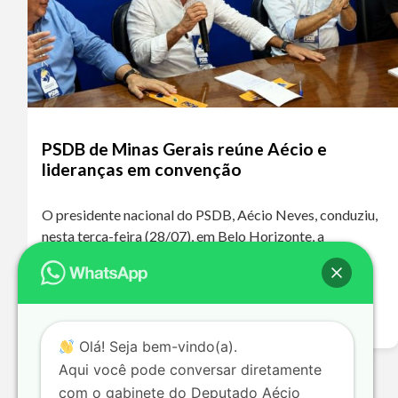
PSDB de Minas Gerais reúne Aécio e
lideranças em convenção
O presidente nacional do PSDB, Aécio Neves, conduziu,
nesta terça-feira (28/07), em Belo Horizonte, a
convenção em Minas Gerais da Federação
PSDB/Cidadania que homologou as candidaturas que
serão apresentadas para…
Leia mais >>
Olá! Seja bem-vindo(a).
Aqui você pode conversar diretamente
com o gabinete do Deputado Aécio