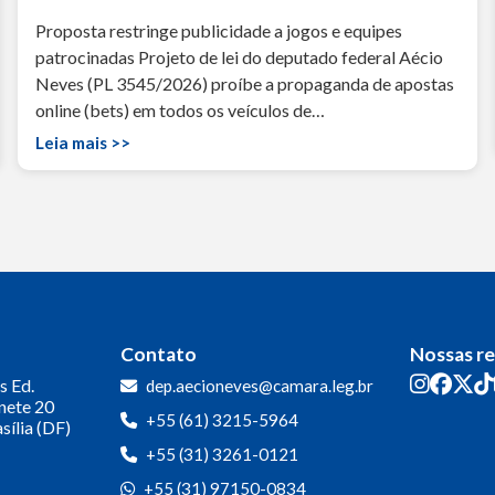
Proposta restringe publicidade a jogos e equipes
patrocinadas Projeto de lei do deputado federal Aécio
Neves (PL 3545/2026) proíbe a propaganda de apostas
online (bets) em todos os veículos de…
Leia mais >>
Contato
Nossas r
s
Ed.
dep.aecioneves@camara.leg.br
inete 20
+55 (61) 3215-5964
sília (DF)
+55 (31) 3261-0121
+55 (31) 97150-0834