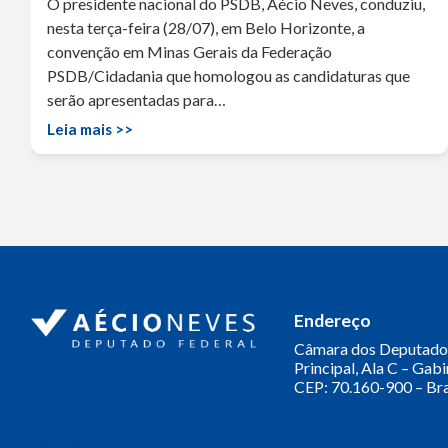
O presidente nacional do PSDB, Aécio Neves, conduziu,
nesta terça-feira (28/07), em Belo Horizonte, a
convenção em Minas Gerais da Federação
PSDB/Cidadania que homologou as candidaturas que
serão apresentadas para…
Leia mais >>
Endereço
Câmara dos Deputado
Principal, Ala C – Gab
CEP: 70.160-900 – Bra