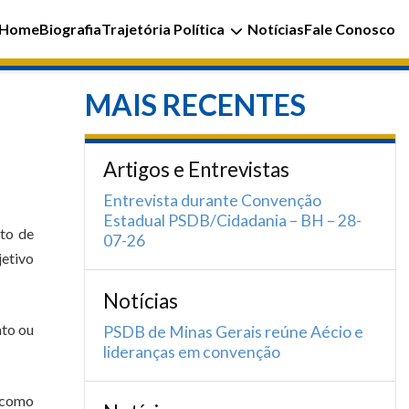
Home
Biografia
Trajetória Política
Notícias
Fale Conosco
MAIS RECENTES
Artigos e Entrevistas
Entrevista durante Convenção
Estadual PSDB/Cidadania – BH – 28-
to de
07-26
jetivo
Notícias
nto ou
PSDB de Minas Gerais reúne Aécio e
lideranças em convenção
 como