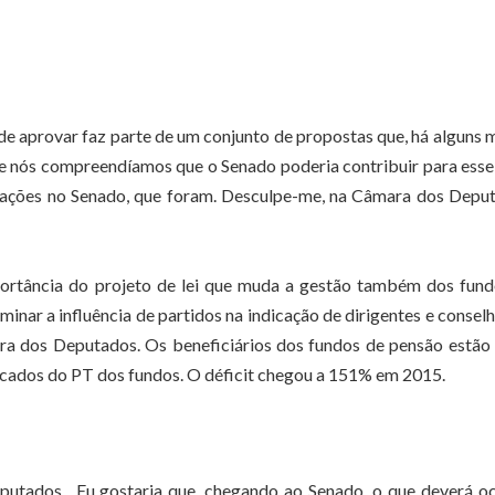
 de aprovar faz parte de um conjunto de propostas que, há alguns 
ue nós compreendíamos que o Senado poderia contribuir para ess
cações no Senado, que foram. Desculpe-me, na Câmara dos Deput
portância do projeto de lei que muda a gestão também dos fun
iminar a influência de partidos na indicação de dirigentes e conselh
ara dos Deputados. Os beneficiários dos fundos de pensão estã
dicados do PT dos fundos. O déficit chegou a 151% em 2015.
utados . Eu gostaria que, chegando ao Senado, o que deverá oc