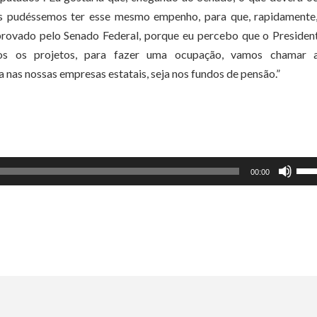
nós pudéssemos ter esse mesmo empenho, para que, rapidamente
aprovado pelo Senado Federal, porque eu percebo que o Preside
s os projetos, para fazer uma ocupação, vamos chamar a
a nas nossas empresas estatais, seja nos fundos de pensão.”
Use
00:00
as
set
par
cim
ou
par
bai