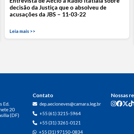
Entrevista de Aécio à Rádio Itatiaia sobre
decisão da Justiça que o absolveu de
acusações da JBS – 11-03-22
Leia mais >>
Contato
Nossas r
s
Ed.
dep.aecioneves@camara.leg.br
inete 20
+55 (61) 3215-5964
sília (DF)
+55 (31) 3261-0121
+55 (31) 97150-0834