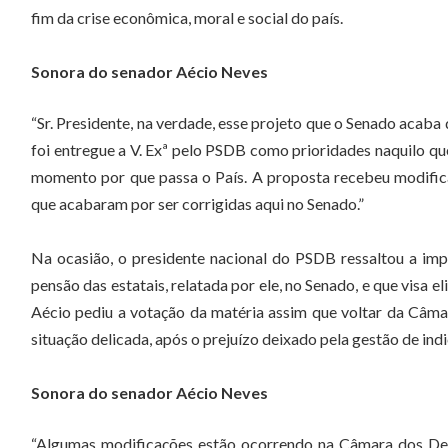
fim da crise econômica, moral e social do país.
Sonora do senador Aécio Neves
“Sr. Presidente, na verdade, esse projeto que o Senado acaba
foi entregue a V. Exª pelo PSDB como prioridades naquilo q
momento por que passa o País. A proposta recebeu modifi
que acabaram por ser corrigidas aqui no Senado.”
Na ocasião, o presidente nacional do PSDB ressaltou a im
pensão das estatais, relatada por ele, no Senado, e que visa el
Aécio pediu a votação da matéria assim que voltar da Câm
situação delicada, após o prejuízo deixado pela gestão de in
Sonora do senador Aécio Neves
“Algumas modificações estão ocorrendo na Câmara dos Dep