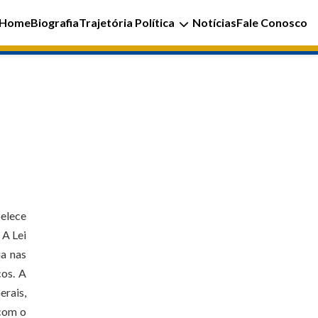
Home
Biografia
Trajetória Política
Notícias
Fale Conosco
belece
 A Lei
ia nas
cos. A
erais,
 com o