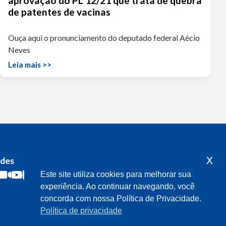
aprovação do PL 12/21 que trata de quebra
de patentes de vacinas
Ouça aqui o pronunciamento do deputado federal Aécio
Neves
Leia mais >>
x
edes
Acompanhe o meu mandato
Este site utiliza cookies para melhorar sua
experiência. Ao continuar navegando, você
concorda com nossa Política de Privacidade.
Política de privacidade