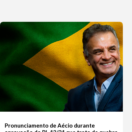
a
entar
nuir
ume.
Pronunciamento de Aécio durante