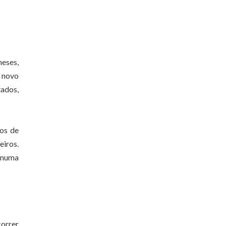
meses,
e novo
ados,
dos de
eiros.
o numa
orrer