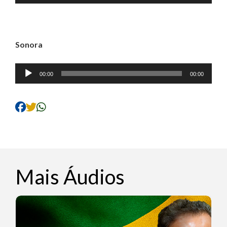
de
áudio
Sonora
Tocador
00:00
00:00
de
áudio
Mais Áudios