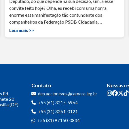
Deputado, do que depende na sua decisão, sim, a esse
convite feito hoje? Olha, eu recebi com uma honra
enorme essa manifestação tão contundente dos
companheiros da Federação PSDB Cidadania,…
Leia mais >>
Contato
Nossas r
s
Ed.
dep.aecioneves@camara.leg.br
inete 20
+55 (61) 3215-5964
sília (DF)
+55 (31) 3261-0121
+55 (31) 97150-0834