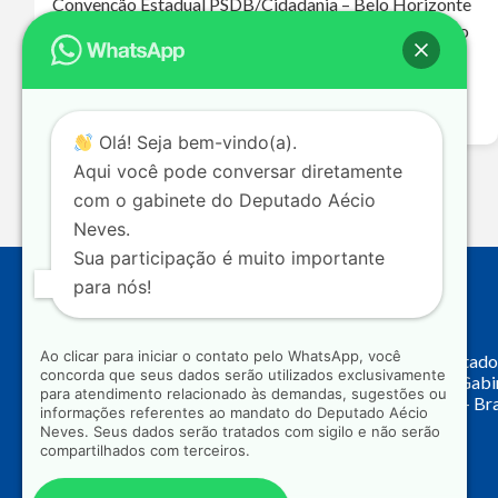
Convenção Estadual PSDB/Cidadania – Belo Horizonte
– 28-07-26 Deputado fala pra gente o que foi discutido
na convenção e as expectativas do partido para as
próximas eleições. O PSDB passa…
Leia mais >>
Olá! Seja bem-vindo(a).
Aqui você pode conversar diretamente
com o gabinete do Deputado Aécio
Neves.
Sua participação é muito importante
para nós!
Endereço
Ao clicar para iniciar o contato pelo WhatsApp, você
Câmara dos Deputado
concorda que seus dados serão utilizados exclusivamente
Principal, Ala C – Gab
para atendimento relacionado às demandas, sugestões ou
CEP: 70.160-900 – Bra
informações referentes ao mandato do Deputado Aécio
Neves. Seus dados serão tratados com sigilo e não serão
compartilhados com terceiros.