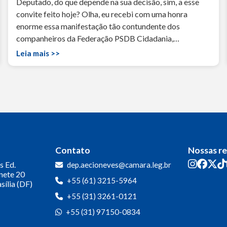
Deputado, do que depende na sua decisão, sim, a esse
convite feito hoje? Olha, eu recebi com uma honra
enorme essa manifestação tão contundente dos
companheiros da Federação PSDB Cidadania,…
Leia mais >>
Contato
Nossas r
s
Ed.
dep.aecioneves@camara.leg.br
inete 20
+55 (61) 3215-5964
sília (DF)
+55 (31) 3261-0121
+55 (31) 97150-0834