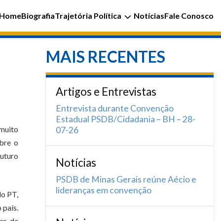
Home
Biografia
Trajetória Política
Notícias
Fale Conosco
MAIS RECENTES
Artigos e Entrevistas
Entrevista durante Convenção
Estadual PSDB/Cidadania – BH – 28-
 muito
07-26
obre o
futuro
Notícias
PSDB de Minas Gerais reúne Aécio e
lideranças em convenção
do PT,
 país.
gar de