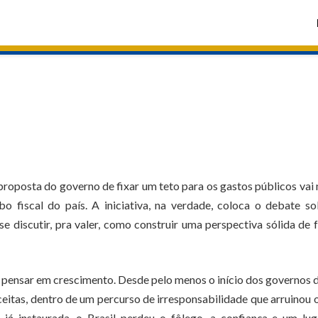
roposta do governo de fixar um teto para os gastos públicos vai
o fiscal do país. A iniciativa, na verdade, coloca o debate s
discutir, pra valer, como construir uma perspectiva sólida de 
se pensar em crescimento. Desde pelo menos o início dos governos 
eitas, dentro de um percurso de irresponsabilidade que arruinou o
já instaurada, o Brasil perdeu o fôlego, a confiança e um lu