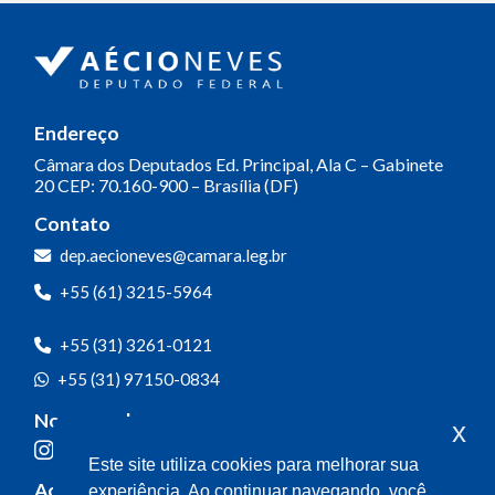
Endereço
Câmara dos Deputados
Ed. Principal, Ala C – Gabinete
20
CEP: 70.160-900 – Brasília (DF)
Contato
dep.aecioneves@camara.leg.br
+55 (61) 3215-5964
+55 (31) 3261-0121
+55 (31) 97150-0834
Nossas redes
x
Este site utiliza cookies para melhorar sua
Acompanhe o meu mandato
experiência. Ao continuar navegando, você