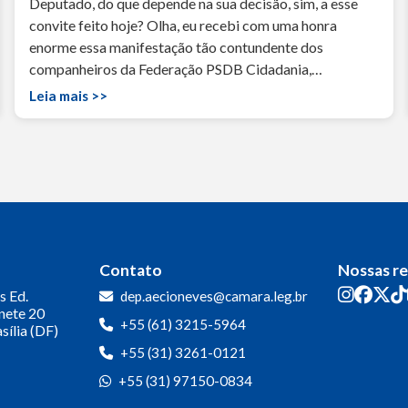
Deputado, do que depende na sua decisão, sim, a esse
convite feito hoje? Olha, eu recebi com uma honra
enorme essa manifestação tão contundente dos
companheiros da Federação PSDB Cidadania,…
Leia mais >>
Contato
Nossas r
s
Ed.
dep.aecioneves@camara.leg.br
inete 20
+55 (61) 3215-5964
sília (DF)
+55 (31) 3261-0121
+55 (31) 97150-0834