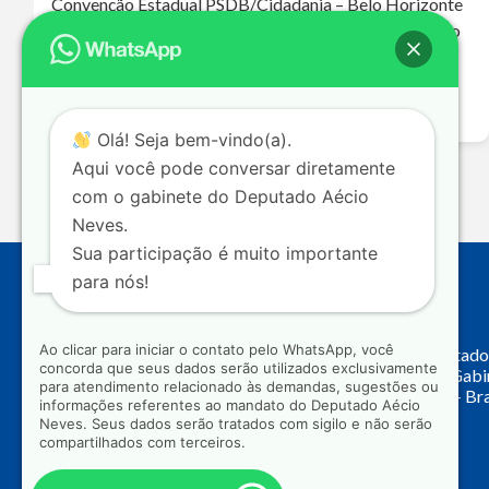
Convenção Estadual PSDB/Cidadania – Belo Horizonte
– 28-07-26 Deputado fala pra gente o que foi discutido
na convenção e as expectativas do partido para as
próximas eleições. O PSDB passa…
Leia mais >>
Olá! Seja bem-vindo(a).
Aqui você pode conversar diretamente
com o gabinete do Deputado Aécio
Neves.
Sua participação é muito importante
para nós!
Endereço
Ao clicar para iniciar o contato pelo WhatsApp, você
Câmara dos Deputado
concorda que seus dados serão utilizados exclusivamente
Principal, Ala C – Gab
para atendimento relacionado às demandas, sugestões ou
CEP: 70.160-900 – Bra
informações referentes ao mandato do Deputado Aécio
Neves. Seus dados serão tratados com sigilo e não serão
compartilhados com terceiros.