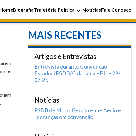
Home
Biografia
Trajetória Política
Notícias
Fale Conosco
MAIS RECENTES
Artigos e Entrevistas
ntarem
Entrevista durante Convenção
com os
Estadual PSDB/Cidadania – BH – 28-
07-26
e quem
Notícias
.
PSDB de Minas Gerais reúne Aécio e
lideranças em convenção