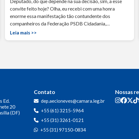
Deputado, do que depende na sua decisão, sim, a esse
convite feito hoje? Olha, eu recebi com uma honra
enorme essa manifestação tão contundente dos
companheiros da Federação PSDB Cidadania,…
Leia mais >>
Contato
Nossas r
s
Ed.
dep.aecioneves@camara.leg.br
inete 20
+55 (61) 3215-5964
sília (DF)
+55 (31) 3261-0121
+55 (31) 97150-0834