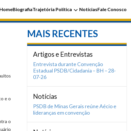
Home
Biografia
Trajetória Política
Notícias
Fale Conosco
MAIS RECENTES
Artigos e Entrevistas
Entrevista durante Convenção
Estadual PSDB/Cidadania – BH – 28-
muitos
07-26
Notícias
co e o
PSDB de Minas Gerais reúne Aécio e
lideranças em convenção
ntra o
cuário