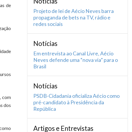
Notícias
nas de
Projeto de lei de Aécio Neves barra
propaganda de bets na TV, rádio e
redes sociais
ização
Notícias
lidade
Em entrevista ao Canal Livre, Aécio
Neves defende uma “nova via” para o
Brasil
cursos
Notícias
PSDB-Cidadania oficializa Aécio como
s, com
pré-candidato à Presidência da
ns dos
República
Artigos e Entrevistas
s como