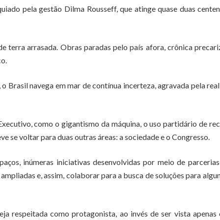
quiado pela gestão Dilma Rousseff, que atinge quase duas cente
 de terra arrasada. Obras paradas pelo país afora, crônica precar
co.
 o Brasil navega em mar de contínua incerteza, agravada pela rea
xecutivo, como o gigantismo da máquina, o uso partidário de re
ve se voltar para duas outras áreas: a sociedade e o Congresso.
paços, inúmeras iniciativas desenvolvidas por meio de parceria
ampliadas e, assim, colaborar para a busca de soluções para algu
eja respeitada como protagonista, ao invés de ser vista apena