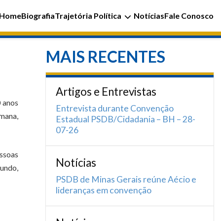
Home
Biografia
Trajetória Política
Notícias
Fale Conosco
MAIS RECENTES
Artigos e Entrevistas
0 anos
Entrevista durante Convenção
emana,
Estadual PSDB/Cidadania – BH – 28-
07-26
essoas
Notícias
mundo,
PSDB de Minas Gerais reúne Aécio e
lideranças em convenção