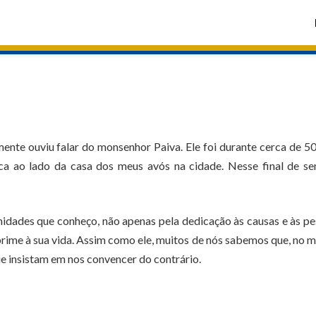
nte ouviu falar do monsenhor Paiva. Ele foi durante cerca de 5
ica ao lado da casa dos meus avós na cidade. Nesse final de s
dades que conheço, não apenas pela dedicação às causas e às p
prime à sua vida. Assim como ele, muitos de nós sabemos que, no 
ue insistam em nos convencer do contrário.