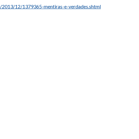
es/2013/12/1379365-mentiras-e-verdades.shtml