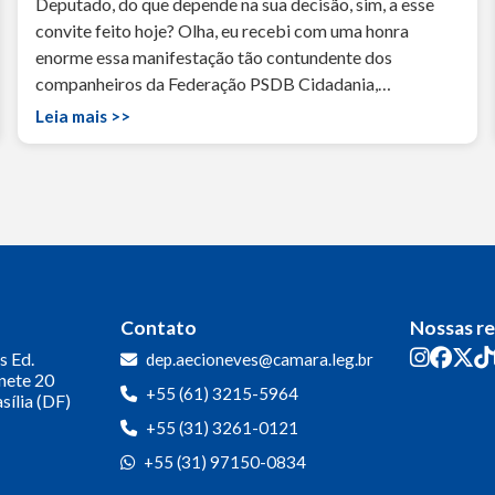
Deputado, do que depende na sua decisão, sim, a esse
convite feito hoje? Olha, eu recebi com uma honra
enorme essa manifestação tão contundente dos
companheiros da Federação PSDB Cidadania,…
Leia mais >>
Contato
Nossas r
s
Ed.
dep.aecioneves@camara.leg.br
inete 20
+55 (61) 3215-5964
sília (DF)
+55 (31) 3261-0121
+55 (31) 97150-0834