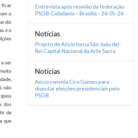
 ficar
Entrevista após reunião da federação
PSDB-Cidadania – Brasília – 26-05-26
 com o
ue diz
as é o
Notícias
dições
Projeto de Aécio torna São João del-
Rei Capital Nacional da Arte Sacra
 a ser
Notícias
 muito
idade,
Aécio convida Ciro Gomes para
i, não
disputar eleições presidenciais pelo
PSDB
ípios
, dos
tir da
ma que