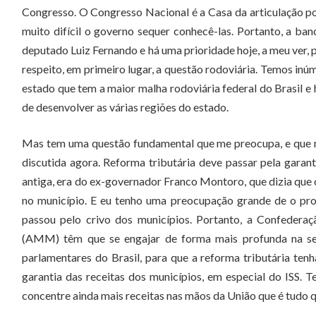
Congresso. O Congresso Nacional é a Casa da articulação polí
muito difícil o governo sequer conhecê-las. Portanto, a 
deputado Luiz Fernando e há uma prioridade hoje, a meu ver,
respeito, em primeiro lugar, a questão rodoviária. Temos inú
estado que tem a maior malha rodoviária federal do Brasil e
de desenvolver as várias regiões do estado.
Mas tem uma questão fundamental que me preocupa, e que me
discutida agora. Reforma tributária deve passar pela garan
antiga, era do ex-governador Franco Montoro, que dizia que o
no município. E eu tenho uma preocupação grande de o proj
passou pelo crivo dos municípios. Portanto, a Confedera
(AMM) têm que se engajar de forma mais profunda na sens
parlamentares do Brasil, para que a reforma tributária tenha
garantia das receitas dos municípios, em especial do ISS
concentre ainda mais receitas nas mãos da União que é tudo 