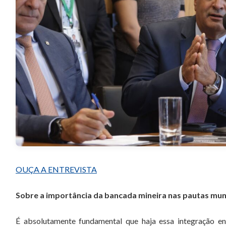
OUÇA A ENTREVISTA
Sobre a importância da bancada mineira nas pautas muni
É absolutamente fundamental que haja essa integração en