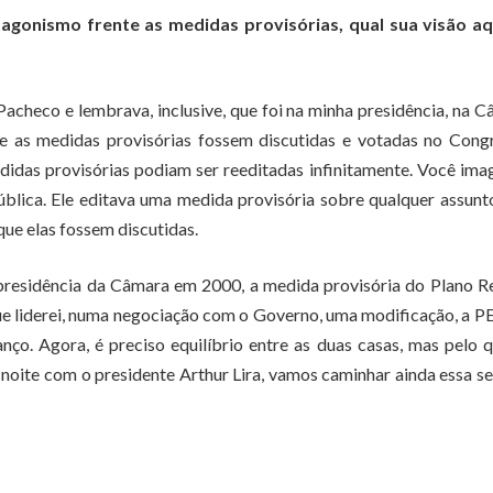
agonismo frente as medidas provisórias, qual sua visão aq
acheco e lembrava, inclusive, que foi na minha presidência, na 
 as medidas provisórias fossem discutidas e votadas no Congr
idas provisórias podiam ser reeditadas infinitamente. Você ima
ública. Ele editava uma medida provisória sobre qualquer assunt
que elas fossem discutidas.
residência da Câmara em 2000, a medida provisória do Plano Re
que liderei, numa negociação com o Governo, uma modificação, a P
nço. Agora, é preciso equilíbrio entre as duas casas, mas pelo 
 noite com o presidente Arthur Lira, vamos caminhar ainda essa 