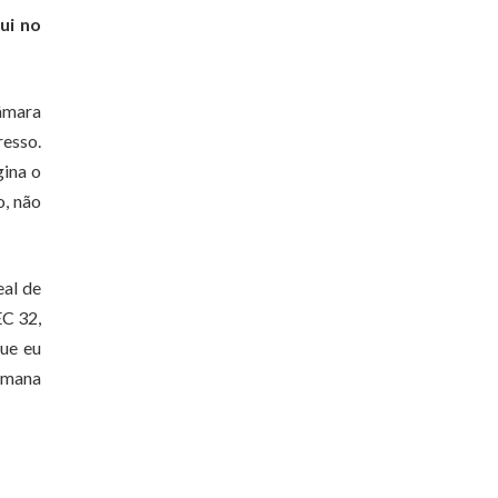
ui no
Câmara
esso.
gina o
o, não
al de
EC 32,
que eu
semana