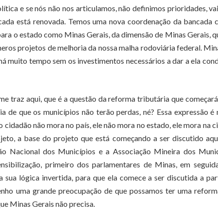
tica e se nós não nos articulamos, não definimos prioridades, vai
bancada está renovada. Temos uma nova coordenação da bancada
 para o estado como Minas Gerais, da dimensão de Minas Gerais, q
meros projetos de melhoria da nossa malha rodoviária federal. Min
 há muito tempo sem os investimentos necessários a dar a ela con
 traz aqui, que é a questão da reforma tributária que começará
tia de que os municípios não terão perdas, né? Essa expressão é
 cidadão não mora no país, ele não mora no estado, ele mora na c
eto, a base do projeto que está começando a ser discutido aqu
ção Nacional dos Municípios e a Associação Mineira dos Munic
ibilização, primeiro dos parlamentares de Minas, em seguida
 sua lógica invertida, para que ela comece a ser discutida a par
. Tenho uma grande preocupação de que possamos ter uma refor
que Minas Gerais não precisa.