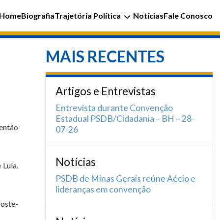
Home
Biografia
Trajetória Política
Notícias
Fale Conosco
MAIS RECENTES
Artigos e Entrevistas
Entrevista durante Convenção
Estadual PSDB/Cidadania – BH – 28-
 então
07-26
Notícias
 Lula.
PSDB de Minas Gerais reúne Aécio e
lideranças em convenção
Goste-