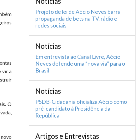
Notícias
Projeto de lei de Aécio Neves barra
também
propaganda de bets na TV, rádio e
geiros
redes sociais
Notícias
Em entrevista ao Canal Livre, Aécio
Contas
Neves defende uma “nova via” para o
Brasil
 vir a
struir
Notícias
PSDB-Cidadania oficializa Aécio como
aís. O
pré-candidato à Presidência da
evada,
República
Artigos e Entrevistas
o novo