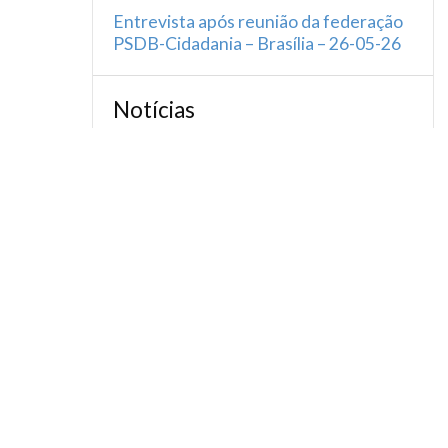
Entrevista após reunião da federação
PSDB-Cidadania – Brasília – 26-05-26
Notícias
Projeto de Aécio torna São João del-
Rei Capital Nacional da Arte Sacra
Notícias
Aécio convida Ciro Gomes para
disputar eleições presidenciais pelo
PSDB