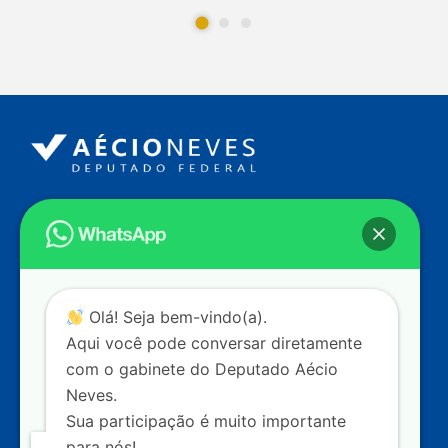
Endereço
Câmara dos Deputados
Ed. Principal, Ala C – Gabinete
20
CEP: 70.160-900 – Brasília (DF)
Contato
Olá! Seja bem-vindo(a).
dep.aecioneves@camara.leg.br
Aqui você pode conversar diretamente
+55 (61) 3215-5964
com o gabinete do Deputado Aécio
Neves.
+55 (31) 3261-0121
Sua participação é muito importante
+55 (31) 97150-0834
para nós!