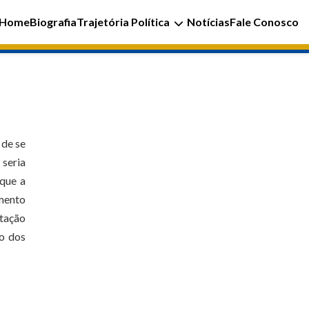
Home
Biografia
Trajetória Política
Notícias
Fale Conosco
 de se
 seria
 que a
amento
otação
to dos