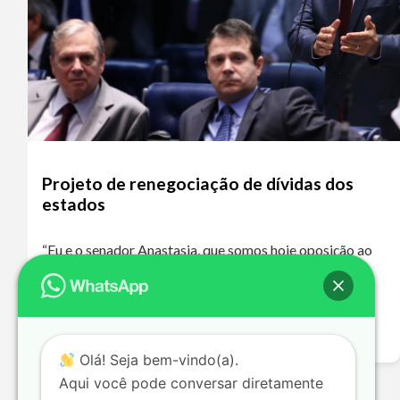
Projeto de renegociação de dívidas dos
estados
“Eu e o senador Anastasia, que somos hoje oposição ao
governo de Minas Gerais, que é de um partido de
oposição ao nosso, o PT, votaremos a favor dessa
proposta…
Leia mais >>
Olá! Seja bem-vindo(a).
Aqui você pode conversar diretamente