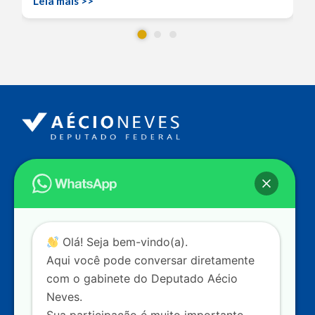
Leia mais >>
Endereço
Câmara dos Deputados
Ed. Principal, Ala C – Gabinete
20
CEP: 70.160-900 – Brasília (DF)
Contato
Olá! Seja bem-vindo(a).
dep.aecioneves@camara.leg.br
Aqui você pode conversar diretamente
+55 (61) 3215-5964
com o gabinete do Deputado Aécio
Neves.
+55 (31) 3261-0121