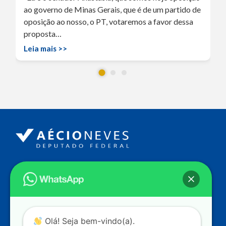
ao governo de Minas Gerais, que é de um partido de
oposição ao nosso, o PT, votaremos a favor dessa
proposta…
Leia mais >>
Endereço
Câmara dos Deputados
Ed. Principal, Ala C – Gabinete
20
CEP: 70.160-900 – Brasília (DF)
Contato
Olá! Seja bem-vindo(a).
dep.aecioneves@camara.leg.br