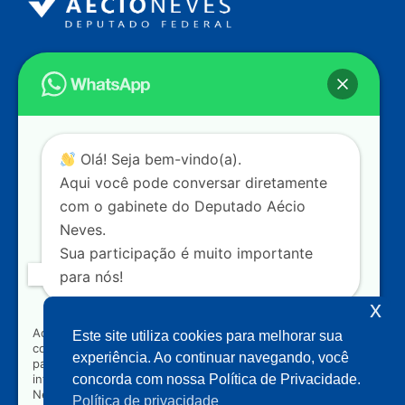
Endereço
Câmara dos Deputados
Ed. Principal, Ala C – Gabinete
20
CEP: 70.160-900 – Brasília (DF)
Contato
Olá! Seja bem-vindo(a).
dep.aecioneves@camara.leg.br
Aqui você pode conversar diretamente
+55 (61) 3215-5964
com o gabinete do Deputado Aécio
Neves.
+55 (31) 3261-0121
Sua participação é muito importante
+55 (31) 97150-0834
para nós!
Nossas redes
x
Ao clicar para iniciar o contato pelo WhatsApp, você
Este site utiliza cookies para melhorar sua
concorda que seus dados serão utilizados exclusivamente
Acompanhe o meu mandato
experiência. Ao continuar navegando, você
para atendimento relacionado às demandas, sugestões ou
informações referentes ao mandato do Deputado Aécio
concorda com nossa Política de Privacidade.
Neves. Seus dados serão tratados com sigilo e não serão
Política de privacidade