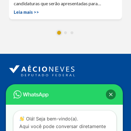
candidaturas que serão apresentadas para…
Leia mais >>
Endereço
Câmara dos Deputados
Ed. Principal, Ala C – Gabinete
20
CEP: 70.160-900 – Brasília (DF)
Contato
Olá! Seja bem-vindo(a).
dep.aecioneves@camara.leg.br
Aqui você pode conversar diretamente
+55 (61) 3215-5964