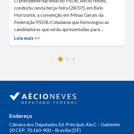
O presidente nacional do PSDB, Aécio Neves,
conduziu, nesta terça-feira (28/07), em Belo
Horizonte, a convenção em Minas Gerais da
Federação PSDB/Cidadania que homologou as
candidaturas que serão apresentadas para…
Leia mais >>
Endereço
Câmara dos Deputados
Ed. Principal, Ala C – Gabinete
20
CEP: 70.160-900 – Brasília (DF)