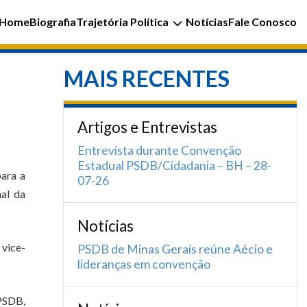
Home
Biografia
Trajetória Política
Notícias
Fale Conosco
MAIS RECENTES
Artigos e Entrevistas
Entrevista durante Convenção
Estadual PSDB/Cidadania – BH – 28-
para a
07-26
nal da
Notícias
vice-
PSDB de Minas Gerais reúne Aécio e
lideranças em convenção
 PSDB,