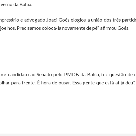
overno da Bahia.
mpresário e advogado Joaci Goés elogiou a união dos três parti
e joelhos. Precisamos colocá-la novamente de pé”, afirmou Goés.
, pré-candidato ao Senado pelo PMDB da Bahia, fez questão de 
har para frente. É hora de ousar. Essa gente que está aí já deu”,