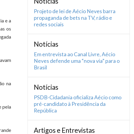
Notícias
Projeto de lei de Aécio Neves barra
propaganda de bets na TV, rádio e
ia e a
redes sociais
nas os
hegada
Notícias
Em entrevista ao Canal Livre, Aécio
idavam
Neves defende uma “nova via” para o
Brasil
ção na
Notícias
PSDB-Cidadania oficializa Aécio como
pré-candidato à Presidência da
e pela
República
Artigos e Entrevistas
grande