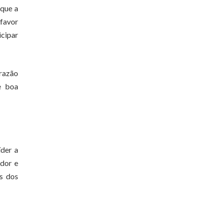
 que a
 favor
icipar
 razão
e boa
íder a
ador e
s dos