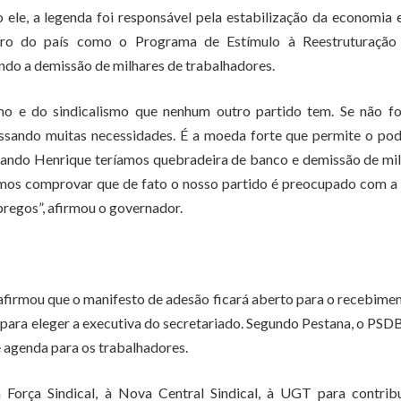
 ele, a legenda foi responsável pela estabilização da economia 
iro do país como o Programa de Estímulo à Reestruturação
ando a demissão de milhares de trabalhadores.
mo e do sindicalismo que nenhum outro partido tem. Se não fo
assando muitas necessidades. É a moeda forte que permite o po
rnando Henrique teríamos quebradeira de banco e demissão de mi
emos comprovar que de fato o nosso partido é preocupado com a 
regos”, afirmou o governador.
firmou que o manifesto de adesão ficará aberto para o recebime
so para eleger a executiva do secretariado. Segundo Pestana, o P
 e agenda para os trabalhadores.
à Força Sindical, à Nova Central Sindical, à UGT para contrib