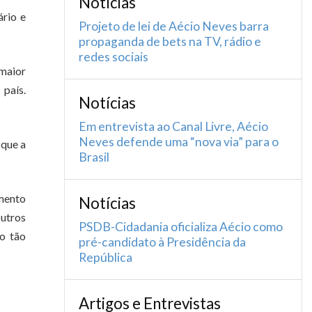
Notícias
ário e
Projeto de lei de Aécio Neves barra
propaganda de bets na TV, rádio e
redes sociais
 maior
país.
Notícias
Em entrevista ao Canal Livre, Aécio
Neves defende uma “nova via” para o
 que a
Brasil
imento
Notícias
outros
PSDB-Cidadania oficializa Aécio como
o tão
pré-candidato à Presidência da
República
Artigos e Entrevistas