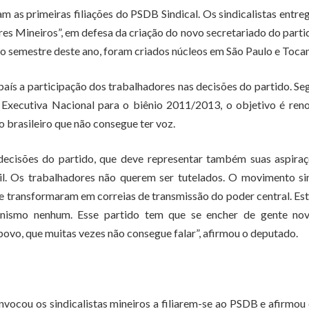
m as primeiras filiações do PSDB Sindical. Os sindicalistas entr
res Mineiros”, em defesa da criação do novo secretariado do part
eiro semestre deste ano, foram criados núcleos em São Paulo e Tocan
aís a participação dos trabalhadores nas decisões do partido. S
xecutiva Nacional para o biênio 2011/2013, o objetivo é reno
o brasileiro que não consegue ter voz.
decisões do partido, que deve representar também suas aspira
il. Os trabalhadores não querem ser tutelados. O movimento si
se transformaram em correias de transmissão do poder central. E
nismo nenhum. Esse partido tem que se encher de gente nov
 povo, que muitas vezes não consegue falar”, afirmou o deputado.
ocou os sindicalistas mineiros a filiarem-se ao PSDB e afirmou