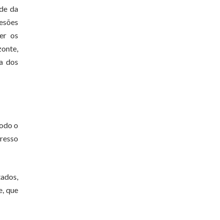
ade da
desões
er os
zonte,
a dos
todo o
gresso
tados,
e, que