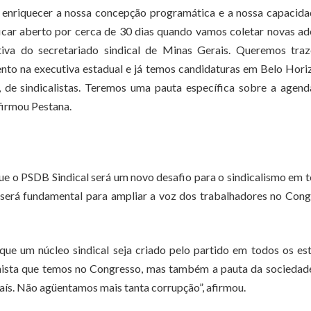
o enriquecer a nossa concepção programática e a nossa capacid
icar aberto por cerca de 30 dias quando vamos coletar novas a
iva do secretariado sindical de Minas Gerais. Queremos traz
sento na executiva estadual e já temos candidaturas em Belo Hori
 de sindicalistas. Teremos uma pauta específica sobre a agend
afirmou Pestana.
que o PSDB Sindical será um novo desafio para o sindicalismo em 
s será fundamental para ampliar a voz dos trabalhadores no Con
e um núcleo sindical seja criado pelo partido em todos os es
hista que temos no Congresso, mas também a pauta da sociedad
país. Não agüentamos mais tanta corrupção”, afirmou.