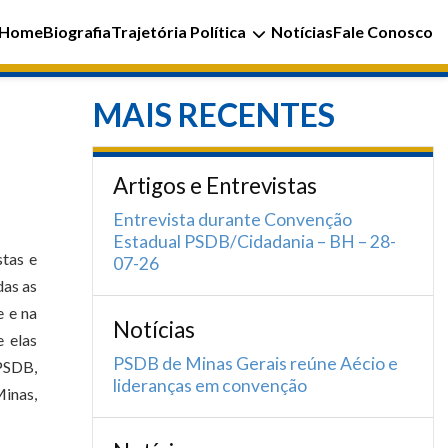
Home
Biografia
Trajetória Política
Notícias
Fale Conosco
MAIS RECENTES
Artigos e Entrevistas
Entrevista durante Convenção
Estadual PSDB/Cidadania – BH – 28-
stas e
07-26
das as
e e na
Notícias
 elas
PSDB de Minas Gerais reúne Aécio e
 PSDB,
lideranças em convenção
Minas,