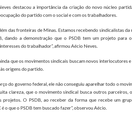
eves destacou a importância da criação do novo núcleo partid
eocupação do partido com o social e com os trabalhadores.
m das fronteiras de Minas. Estamos recebendo sindicalistas da
, dando a demonstração que o PSDB tem um projeto para o 
interesses do trabalhador”, afirmou Aécio Neves.
ainda que os movimentos sindicais buscam novos interlocutores e
às origens do partido.
orço do governo federal, ele não conseguiu aparelhar todo o mov
uita clareza, que o movimento sindical busca outros parceiros, 
seus projetos. O PSDB, ao receber da forma que recebe um grup
 E é o que o PSDB tem buscado fazer”, observou Aécio.