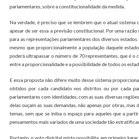
parlamentares, sobre a constitucionalidade da medida.
Na verdade, é preciso que se lembrem que o atual sistema 
apesar de ser essa a previsão constitucional. Por uma razão 
para as representações parlamentares dos diversos estados 
mesmo que proporcionalmente a população daquele estado n
poderá ultrapassar o número de 70 representantes, que é o ca
entre a proporcionalidade e a possibilidade de todos os es
E essa proposta não difere muito desse sistema proporcional
obtidos por cada candidato nos distritos ou por cada pa
parlamentares com identidades, com as suas diversas regiõ
delas ouçam as suas demandas, não apenas por obras, mas d
temas, sem que se iniba o espaço para aqueles que a partir
pensamentos mais variados de uma sociedade tão estratifica
Portanto, o voto distrital misto possibilita, em primeiro lug