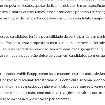
mento pela sociedade, que se dedicam a debater temas específicos
ativa e tantos outros temas, esses candidatos poderão ter espa
 de participar da campanha dos diversos outros candidatos majori
e esses candidatos terão a possibilidade de participar da campan
os. Portanto, esta proposta a meu ver, na sua essência, fortal
ria, aqueles candidatos que não tenham densidade geográfica, q
eito sem que a população deixe de votar em candidatos com os qu
tor, senador Valdir Raupp, como toda mudança estruturante, obvia
o Congresso Nacional: transformar o já deficiente sistema propor
r muito mais avançado, que não é uma jabuticaba, que está longe 
a-se no modelo alemão, com outras derivações por vários outros 
ficação da nossa representação parlamentar.