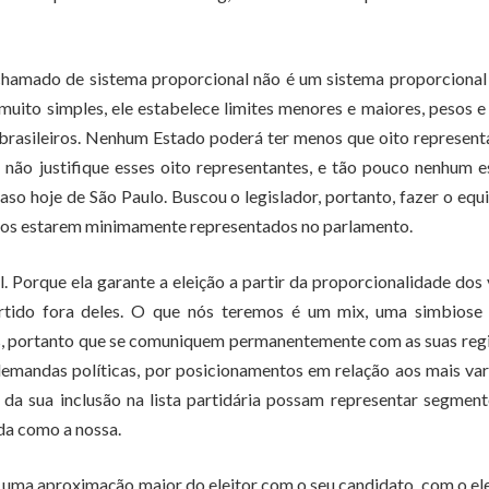
chamado de sistema proporcional não é um sistema proporcional
muito simples, ele estabelece limites menores e maiores, pesos e
brasileiros. Nenhum Estado poderá ter menos que oito represent
ão justifique esses oito representantes, e tão pouco nenhum 
so hoje de São Paulo. Buscou o legislador, portanto, fazer o equi
tados estarem minimamente representados no parlamento.
. Porque ela garante a eleição a partir da proporcionalidade dos
rtido fora deles. O que nós teremos é um mix, uma simbiose 
es, portanto que se comuniquem permanentemente com as suas reg
emandas políticas, por posicionamentos em relação aos mais va
 da sua inclusão na lista partidária possam representar segmen
da como a nossa.
ar, uma aproximação maior do eleitor com o seu candidato, com o ele