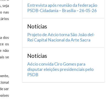
Entrevista após reunião da federação
, seja
PSDB-Cidadania – Brasília – 26-05-26
ço nas
tários
Notícias
Projeto de Aécio torna São João del-
ha dos
Rei Capital Nacional da Arte Sacra
ece os
ue não
Notícias
ais se
Aécio convida Ciro Gomes para
disputar eleições presidenciais pelo
PSDB
mente,
cional
de ser
países