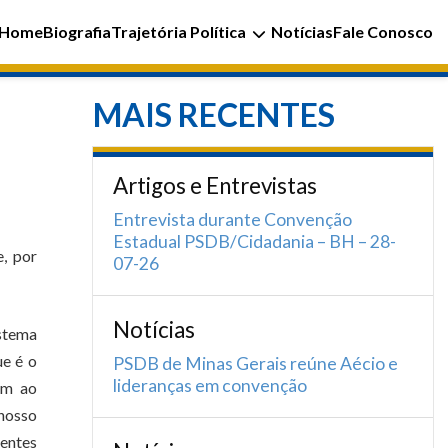
Home
Biografia
Trajetória Política
Notícias
Fale Conosco
MAIS RECENTES
Artigos e Entrevistas
Entrevista durante Convenção
Estadual PSDB/Cidadania – BH – 28-
e, por
07-26
Notícias
istema
ue é o
PSDB de Minas Gerais reúne Aécio e
lideranças em convenção
em ao
 nosso
nentes