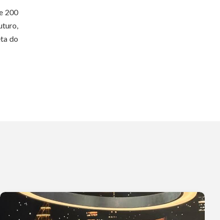
de 200
uturo,
eta do