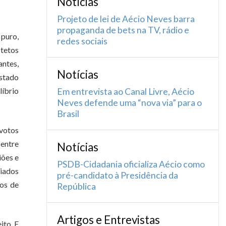
Notícias
Projeto de lei de Aécio Neves barra
propaganda de bets na TV, rádio e
 puro,
redes sociais
 tetos
antes,
Notícias
estado
líbrio
Em entrevista ao Canal Livre, Aécio
Neves defende uma “nova via” para o
Brasil
 votos
entre
Notícias
iões e
PSDB-Cidadania oficializa Aécio como
riados
pré-candidato à Presidência da
tos de
República
Artigos e Entrevistas
ito. E