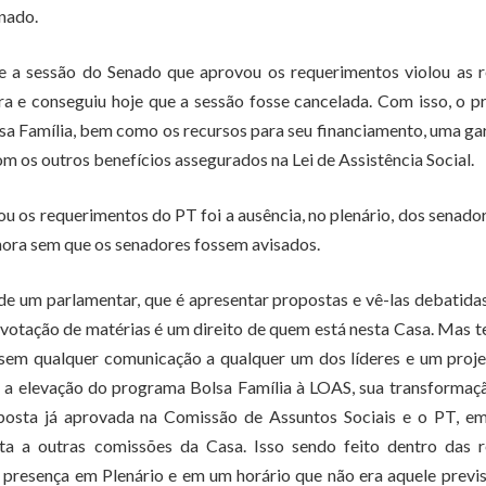
nado.
ue a sessão do Senado que aprovou os requerimentos violou as 
a e conseguiu hoje que a sessão fosse cancelada. Com isso, o p
lsa Família, bem como os recursos para seu financiamento, uma ga
om os outros benefícios assegurados na Lei de Assistência Social.
 os requerimentos do PT foi a ausência, no plenário, dos senado
hora sem que os senadores fossem avisados.
de um parlamentar, que é apresentar propostas e vê-las debatidas
 votação de matérias é um direito de quem está nesta Casa. Mas 
 sem qualquer comunicação a qualquer um dos líderes e um proj
é a elevação do programa Bolsa Família à LOAS, sua transforma
posta já aprovada na Comissão de Assuntos Sociais e o PT, e
ta a outras comissões da Casa. Isso sendo feito dentro das r
 presença em Plenário e em um horário que não era aquele previ