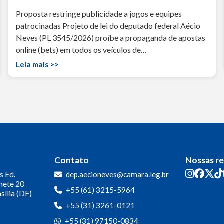
Proposta restringe publicidade a jogos e equipes
patrocinadas Projeto de lei do deputado federal Aécio
Neves (PL 3545/2026) proíbe a propaganda de apostas
online (bets) em todos os veículos de…
Leia mais >>
Contato
Nossas r
s
Ed.
dep.aecioneves@camara.leg.br
inete 20
+55 (61) 3215-5964
sília (DF)
+55 (31) 3261-0121
+55 (31) 97150-0834