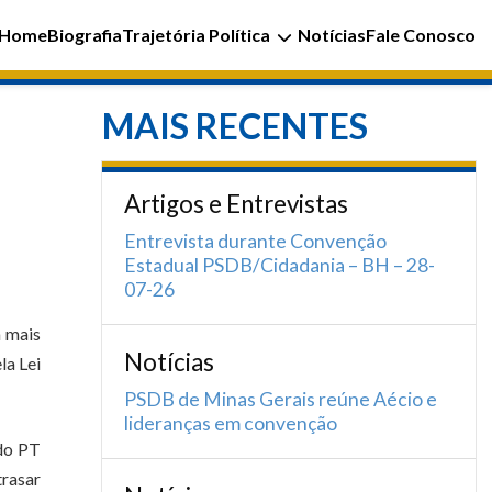
Home
Biografia
Trajetória Política
Notícias
Fale Conosco
MAIS RECENTES
Artigos e Entrevistas
Entrevista durante Convenção
Estadual PSDB/Cidadania – BH – 28-
07-26
m mais
Notícias
la Lei
PSDB de Minas Gerais reúne Aécio e
lideranças em convenção
 do PT
trasar