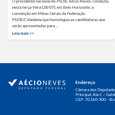
O presidente nacional do PSDB, Aécio Neves, conduziu,
nesta terça-feira (28/07), em Belo Horizonte, a
convenção em Minas Gerais da Federação
PSDB/Cidadania que homologou as candidaturas que
serão apresentadas para…
Leia mais >>
Endereço
Câmara dos Deputado
Principal, Ala C – Gab
CEP: 70.160-900 – Bra