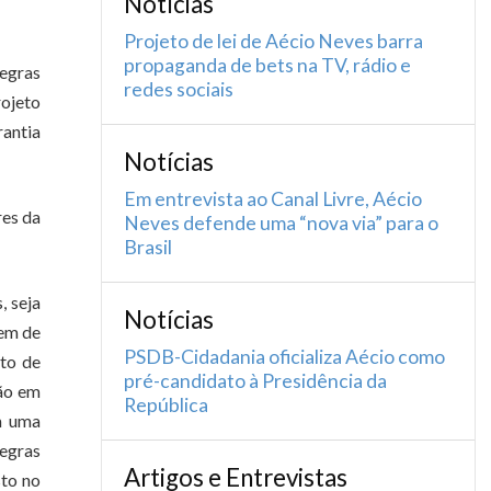
Notícias
Projeto de lei de Aécio Neves barra
propaganda de bets na TV, rádio e
regras
redes sociais
rojeto
rantia
Notícias
Em entrevista ao Canal Livre, Aécio
res da
Neves defende uma “nova via” para o
Brasil
, seja
Notícias
tem de
PSDB-Cidadania oficializa Aécio como
eto de
pré-candidato à Presidência da
ção em
República
m uma
egras
Artigos e Entrevistas
sto no