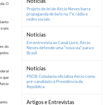
Notícias
ada. O
Projeto de lei de Aécio Neves barra
propaganda de bets na TV, rádio e
redes sociais
 Santo
ra uns
Notícias
Em entrevista ao Canal Livre, Aécio
les do
Neves defende uma “nova via” para o
 pelos
Brasil
Notícias
ederal
PSDB-Cidadania oficializa Aécio como
es que
pré-candidato à Presidência da
 Aécio
República
Artigos e Entrevistas
anto.