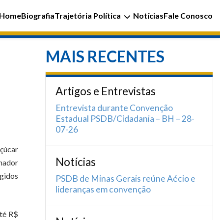
Home
Biografia
Trajetória Política
Notícias
Fale Conosco
MAIS RECENTES
Artigos e Entrevistas
Entrevista durante Convenção
Estadual PSDB/Cidadania – BH – 28-
07-26
çúcar
Notícias
enador
ngidos
PSDB de Minas Gerais reúne Aécio e
lideranças em convenção
até R$