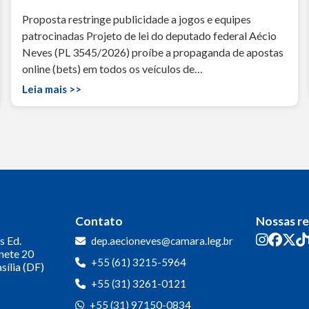
Proposta restringe publicidade a jogos e equipes
patrocinadas Projeto de lei do deputado federal Aécio
Neves (PL 3545/2026) proíbe a propaganda de apostas
online (bets) em todos os veículos de…
Leia mais >>
Contato
Nossas r
s
Ed.
dep.aecioneves@camara.leg.br
inete 20
+55 (61) 3215-5964
sília (DF)
+55 (31) 3261-0121
+55 (31) 97150-0834