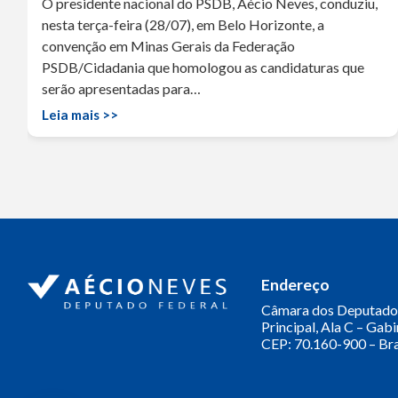
O presidente nacional do PSDB, Aécio Neves, conduziu,
nesta terça-feira (28/07), em Belo Horizonte, a
convenção em Minas Gerais da Federação
PSDB/Cidadania que homologou as candidaturas que
serão apresentadas para…
Leia mais >>
Endereço
Câmara dos Deputado
Principal, Ala C – Gab
CEP: 70.160-900 – Bra