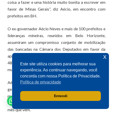
coisa a fazer e uma história muito bonita a escrever em
favor de Minas Gerais”, diz Aécio, em encontro com
prefeitos em BH.
O ex-governador Aécio Neves e mais de 100 prefeitos e
lideranças mineiras, reunidos em Belo Horizonte,
assumiram um compromisso conjunto de mobilização
das bancadas na Câmara dos Deputados em favor da
x
aprovação da Proposta de Emenda Constitucional (PEC)
48, que torna direta a transferência para estados e
Este site utiliza cookies para melhorar sua
municípios dos recursos das emendas parlamentares.
experiência. Ao continuar navegando, você
concorda com nossa Política de Privacidade.
Aécio é relator da PEC e reuniu prefeitos, vereadores e
Política de privacidade
gestores públicos de vários partidos para apresentar as
mudanças que serão feitas na proposta antes da votação
Entendi
em dois turnos no plenário da Câmara, prevista para o
mês que vem.