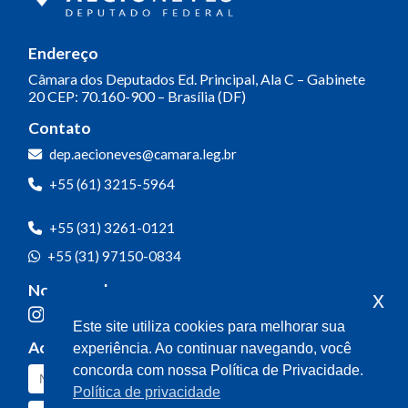
Endereço
Câmara dos Deputados
Ed. Principal, Ala C – Gabinete
20
CEP: 70.160-900 – Brasília (DF)
Contato
Olá! Seja bem-vindo(a).
dep.aecioneves@camara.leg.br
Aqui você pode conversar diretamente
+55 (61) 3215-5964
com o gabinete do Deputado Aécio
Neves.
+55 (31) 3261-0121
Sua participação é muito importante
+55 (31) 97150-0834
para nós!
Nossas redes
x
Ao clicar para iniciar o contato pelo WhatsApp, você
Este site utiliza cookies para melhorar sua
concorda que seus dados serão utilizados exclusivamente
Acompanhe o meu mandato
experiência. Ao continuar navegando, você
para atendimento relacionado às demandas, sugestões ou
informações referentes ao mandato do Deputado Aécio
concorda com nossa Política de Privacidade.
Neves. Seus dados serão tratados com sigilo e não serão
Política de privacidade
compartilhados com terceiros.