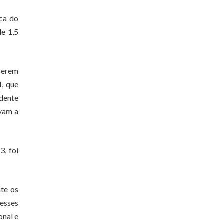
ica do
de 1,5
 serem
N, que
idente
avam a
3, foi
te os
 esses
onal e