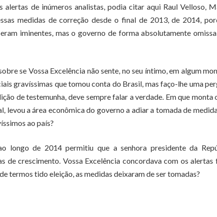
lertas de inúmeros analistas, podia citar aqui Raul Velloso, 
ssas medidas de correção desde o final de 2013, de 2014, por
as eram iminentes, mas o governo de forma absolutamente omiss
 sobre se Vossa Excelência não sente, no seu íntimo, em algum m
ais gravíssimas que tomou conta do Brasil, mas faço-lhe uma pe
dição de testemunha, deve sempre falar a verdade. Em que monta 
al, levou a área econômica do governo a adiar a tomada de medid
víssimos ao país?
o longo de 2014 permitiu que a senhora presidente da Repú
as de crescimento. Vossa Excelência concordava com os alertas 
de termos tido eleição, as medidas deixaram de ser tomadas?