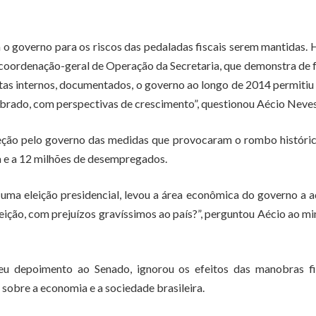
 o governo para os riscos das pedaladas fiscais serem mantidas.
a coordenação-geral de Operação da Secretaria, que demonstra de
tas internos, documentados, o governo ao longo de 2014 permitiu
librado, com perspectivas de crescimento”, questionou Aécio Neves
rreção pelo governo das medidas que provocaram o rombo históri
ca e a 12 milhões de desempregados.
ma eleição presidencial, levou a área econômica do governo a a
ição, com prejuízos gravíssimos ao país?”, perguntou Aécio ao mi
u depoimento ao Senado, ignorou os efeitos das manobras fis
 sobre a economia e a sociedade brasileira.