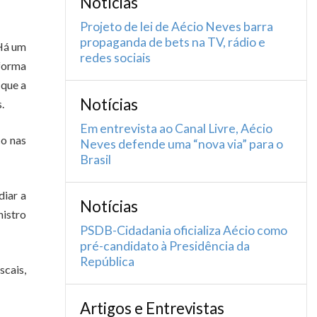
Notícias
Projeto de lei de Aécio Neves barra
propaganda de bets na TV, rádio e
 Há um
redes sociais
 forma
 que a
Notícias
.
Em entrevista ao Canal Livre, Aécio
co nas
Neves defende uma “nova via” para o
Brasil
diar a
Notícias
nistro
PSDB-Cidadania oficializa Aécio como
pré-candidato à Presidência da
República
cais,
Artigos e Entrevistas