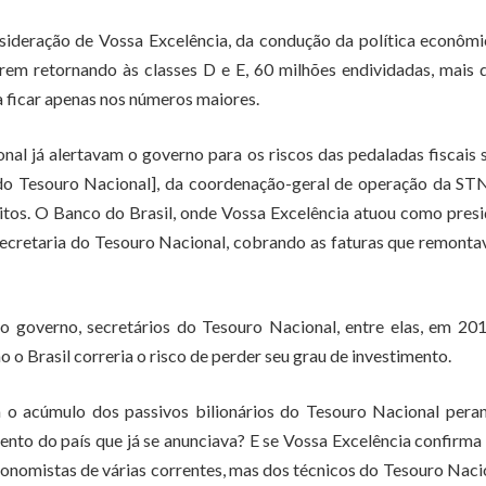
nsideração de Vossa Excelência, da condução da política econôm
arem retornando às classes D e E, 60 milhões endividadas, mais 
a ficar apenas nos números maiores.
al já alertavam o governo para os riscos das pedaladas fiscais
do Tesouro Nacional], da coordenação-geral de operação da ST
itos. O Banco do Brasil, onde Vossa Excelência atuou como pres
Secretaria do Tesouro Nacional, cobrando as faturas que remont
 governo, secretários do Tesouro Nacional, entre elas, em 201
o Brasil correria o risco de perder seu grau de investimento.
 o acúmulo dos passivos bilionários do Tesouro Nacional peran
ento do país que já se anunciava? E se Vossa Excelência confirma
economistas de várias correntes, mas dos técnicos do Tesouro Naci