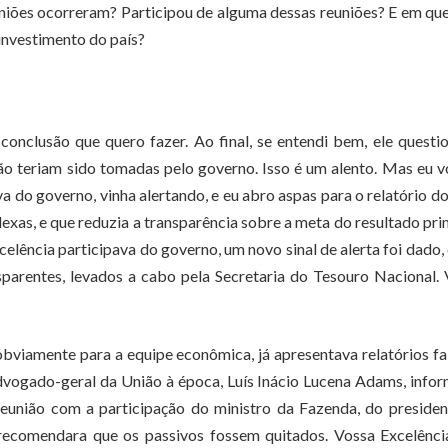
uniões ocorreram? Participou de alguma dessas reuniões? E em qu
investimento do país?
conclusão que quero fazer. Ao final, se entendi bem, ele questi
ão teriam sido tomadas pelo governo. Isso é um alento. Mas eu v
a do governo, vinha alertando, e eu abro aspas para o relatório 
exas, e que reduzia a transparência sobre a meta do resultado pri
elência participava do governo, um novo sinal de alerta foi dado, 
parentes, levados a cabo pela Secretaria do Tesouro Nacional.
obviamente para a equipe econômica, já apresentava relatórios f
dvogado-geral da União à época, Luís Inácio Lucena Adams, info
união com a participação do ministro da Fazenda, do presiden
 recomendara que os passivos fossem quitados. Vossa Excelênci