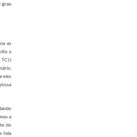
e grau
ona as
olto a
do TCU
mário.
e eles
 Vossa
alando
rmou a
te do
a fala