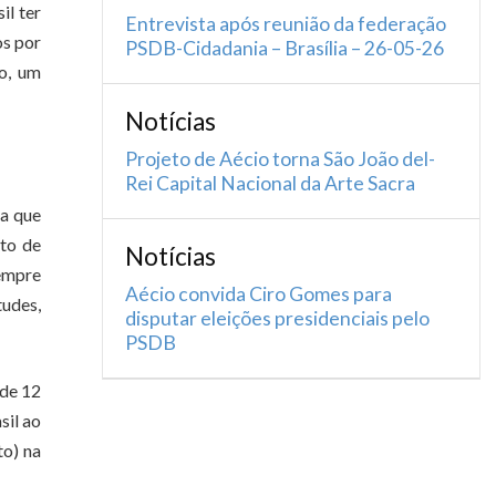
il ter
Entrevista após reunião da federação
os por
PSDB-Cidadania – Brasília – 26-05-26
o, um
Notícias
Projeto de Aécio torna São João del-
Rei Capital Nacional da Arte Sacra
ia que
to de
Notícias
sempre
Aécio convida Ciro Gomes para
tudes,
disputar eleições presidenciais pelo
PSDB
 de 12
sil ao
to) na