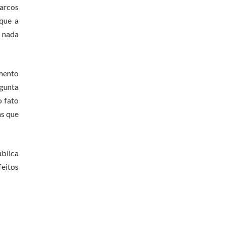
Marcos
que a
a nada
omento
rgunta
o fato
as que
blica
feitos