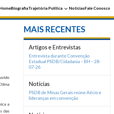
Home
Biografia
Trajetória Política
Notícias
Fale Conosco
MAIS RECENTES
Artigos e Entrevistas
Entrevista durante Convenção
Estadual PSDB/Cidadania – BH – 28-
07-26
ouvido
Notícias
Dilma
PSDB de Minas Gerais reúne Aécio e
lideranças em convenção
mica a
os das