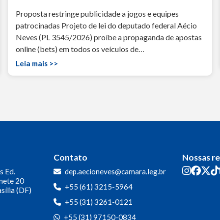
Proposta restringe publicidade a jogos e equipes
patrocinadas Projeto de lei do deputado federal Aécio
Neves (PL 3545/2026) proíbe a propaganda de apostas
online (bets) em todos os veículos de…
Leia mais >>
Contato
Nossas r
s
Ed.
dep.aecioneves@camara.leg.br
inete 20
+55 (61) 3215-5964
sília (DF)
+55 (31) 3261-0121
+55 (31) 97150-0834