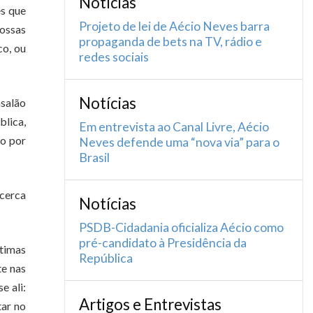
Notícias
es que
Projeto de lei de Aécio Neves barra
nossas
propaganda de bets na TV, rádio e
co, ou
redes sociais
Notícias
nsalão
blica,
Em entrevista ao Canal Livre, Aécio
do por
Neves defende uma “nova via” para o
Brasil
 cerca
Notícias
PSDB-Cidadania oficializa Aécio como
pré-candidato à Presidência da
ltimas
República
te nas
e ali:
Artigos e Entrevistas
tar no