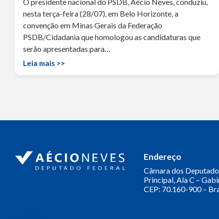
O presidente nacional do PSDB, Aécio Neves, conduziu,
nesta terça-feira (28/07), em Belo Horizonte, a
convenção em Minas Gerais da Federação
PSDB/Cidadania que homologou as candidaturas que
serão apresentadas para…
Leia mais >>
Endereço
Câmara dos Deputado
Principal, Ala C – Gab
CEP: 70.160-900 – Bra