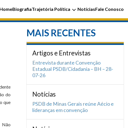
Home
Biografia
Trajetória Política
Notícias
Fale Conosco
MAIS RECENTES
Artigos e Entrevistas
Entrevista durante Convenção
Estadual PSDB/Cidadania – BH – 28-
07-26
idente
Notícias
são do
do que
PSDB de Minas Gerais reúne Aécio e
lideranças em convenção
. Não