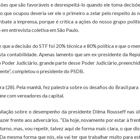
ões que são favoráveis e desrespeitá-lo quando ele toma decisõ
 que ocupou deveria ser ele o primeiro a zelar pelo respeito às 
bate a imprensa, porque é crítica a ações do nosso grupo políti
o em entrevista coletiva em São Paulo.
e que a decisão do STF foi 20% técnica e 80% política e que o me
sta contabilidade. Apenas lamento que um ex-presidente da Repú
 Poder Judiciário, grande parte desse Poder Judiciário, preenchi
dente”, completou o presidente do PSDB.
(28). Pela manhã, fez palestra sobre os desafios do Brasil para
úne com vereadores da capital.
valiação sobre o desempenho da presidente Dilma Rousseff nas ú
fazer frente aos adversários. “Ela hoje, novamente por estar à fren
urno, mas, vou repetir, talvez aqui de forma mais clara, o que diss
a mesma forma que nós, ela vai ter que trabalhar muito para es