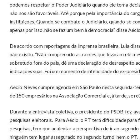
podemos respeitar o Poder Judiciário quando ele toma decis
não nos são favoráveis. Até porque pela importância do cargo
instituições. Quando se combate o Judiciário, quando se com
apenas por isso, não se faz um bem à democracia”, disse Aéci
De acordo com reportagens da imprensa brasileira, Lula diss
não existiu. “Não compreendo as razões que levaram ele a e
sobretudo fora do país, dê uma declaração de desrespeito ao
indicações suas. Foi um momento de infelicidade do ex-presi
Aécio Neves cumpre agenda em São Paulo nesta segunda-feira 
de 150 empresários na Associação Comercial e, à tarde, se re
Durante a entrevista coletiva, o presidente do PSDB fez a
pesquisas eleitorais. Para Aécio, o PT terá dificuldade para 
pesquisas, tem que acalentar a perspectiva de ir ao segundo t
ninguém tem lugar assegurado no segundo turno, nem o PT. D