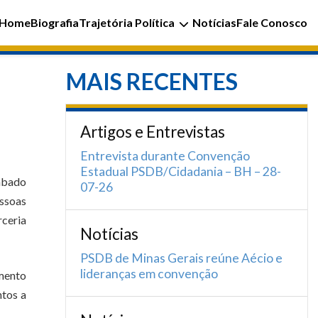
Home
Biografia
Trajetória Política
Notícias
Fale Conosco
MAIS RECENTES
Artigos e Entrevistas
Entrevista durante Convenção
Estadual PSDB/Cidadania – BH – 28-
sábado
07-26
essoas
rceria
Notícias
PSDB de Minas Gerais reúne Aécio e
lideranças em convenção
imento
ntos a