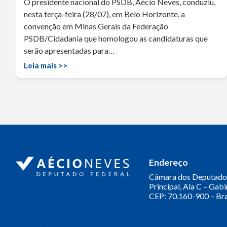
O presidente nacional do PSDB, Aécio Neves, conduziu,
nesta terça-feira (28/07), em Belo Horizonte, a
convenção em Minas Gerais da Federação
PSDB/Cidadania que homologou as candidaturas que
serão apresentadas para…
Leia mais >>
Endereço
Câmara dos Deputado
Principal, Ala C – Gab
CEP: 70.160-900 – Bra