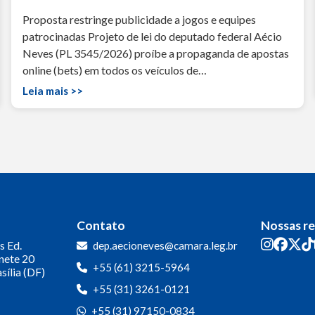
Proposta restringe publicidade a jogos e equipes
patrocinadas Projeto de lei do deputado federal Aécio
Neves (PL 3545/2026) proíbe a propaganda de apostas
online (bets) em todos os veículos de…
Leia mais >>
Contato
Nossas r
s
Ed.
dep.aecioneves@camara.leg.br
inete 20
+55 (61) 3215-5964
sília (DF)
+55 (31) 3261-0121
+55 (31) 97150-0834