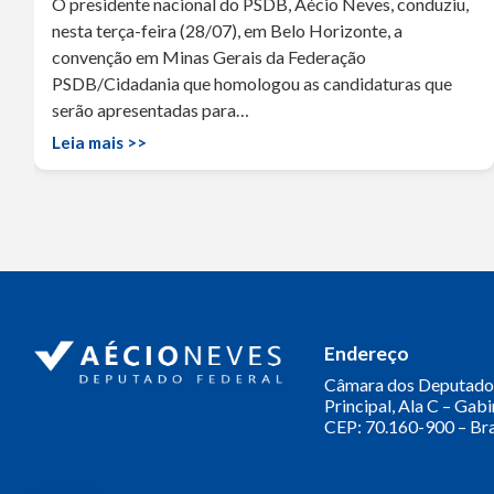
O presidente nacional do PSDB, Aécio Neves, conduziu,
nesta terça-feira (28/07), em Belo Horizonte, a
convenção em Minas Gerais da Federação
PSDB/Cidadania que homologou as candidaturas que
serão apresentadas para…
Leia mais >>
Endereço
Câmara dos Deputado
Principal, Ala C – Gab
CEP: 70.160-900 – Bra