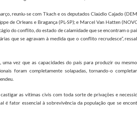
março, reuniu-se com Tkach e os deputados Claúdio Cajado (DEM
llippe de Orleans e Bragança (PL-SP); e Marcel Van Hatten (NOV
tágio do conflito, do estado de calamidade que se encontram o paí
árias que se agravam à medida que o conflito recrudesce”, ressa
, uma vez que as capacidades do país para produzir ou mesmo
cionais foram completamente solapadas, tornando-o completa
fendeu.
astigar as vítimas civis com toda sorte de privações e necessi
al é fator essencial à sobrevivência da população que se encon