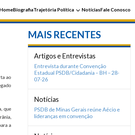
Home
Biografia
Trajetória Política
Notícias
Fale Conosco
MAIS RECENTES
Artigos e Entrevistas
Entrevista durante Convenção
Estadual PSDB/Cidadania – BH – 28-
ta ao
07-26
regado
Notícias
a, que
PSDB de Minas Gerais reúne Aécio e
lideranças em convenção
rânia,
para a