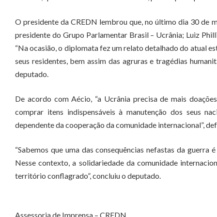
O presidente da CREDN lembrou que, no último dia 30 de 
presidente do Grupo Parlamentar Brasil – Ucrânia; Luiz Phi
“Na ocasião, o diplomata fez um relato detalhado do atual es
seus residentes, bem assim das agruras e tragédias humanit
deputado.
De acordo com Aécio, “a Ucrânia precisa de mais doações
comprar itens indispensáveis à manutenção dos seus na
dependente da cooperação da comunidade internacional”, de
“Sabemos que uma das consequências nefastas da guerra é c
Nesse contexto, a solidariedade da comunidade internacion
território conflagrado”, concluiu o deputado.
Assessoria de Imprensa – CREDN