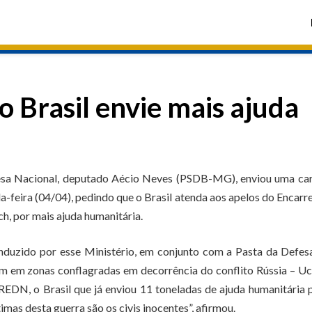
 Brasil envie mais ajuda
a
fesa Nacional, deputado Aécio Neves (PSDB-MG), enviou uma car
da-feira (04/04), pedindo que o Brasil atenda aos apelos do Encar
h, por mais ajuda humanitária.
nduzido por esse Ministério, em conjunto com a Pasta da Defes
m em zonas conflagradas em decorrência do conflito Rússia – Uc
CREDN, o Brasil que já enviou 11 toneladas de ajuda humanitária 
timas desta guerra são os civis inocentes”, afirmou.