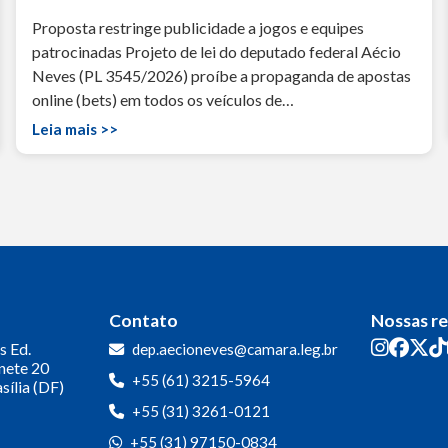
Proposta restringe publicidade a jogos e equipes
patrocinadas Projeto de lei do deputado federal Aécio
Neves (PL 3545/2026) proíbe a propaganda de apostas
online (bets) em todos os veículos de…
Leia mais >>
Contato
Nossas r
s
Ed.
dep.aecioneves@camara.leg.br
inete 20
+55 (61) 3215-5964
sília (DF)
+55 (31) 3261-0121
+55 (31) 97150-0834