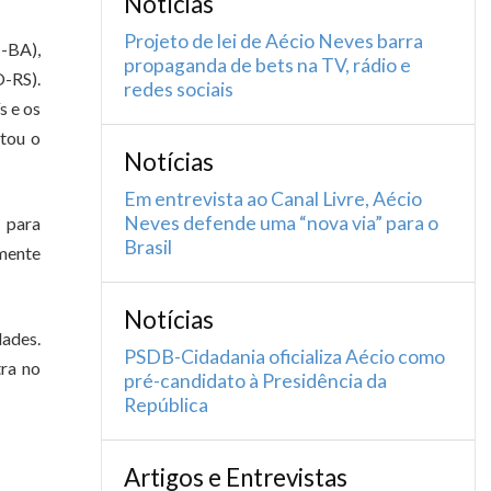
Notícias
Projeto de lei de Aécio Neves barra
-BA),
propaganda de bets na TV, rádio e
O-RS).
redes sociais
s e os
ltou o
Notícias
Em entrevista ao Canal Livre, Aécio
Neves defende uma “nova via” para o
 para
Brasil
mente
Notícias
dades.
PSDB-Cidadania oficializa Aécio como
tra no
pré-candidato à Presidência da
República
Artigos e Entrevistas