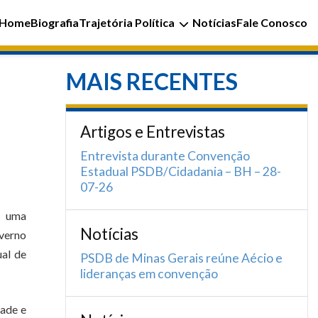
Home
Biografia
Trajetória Política
Notícias
Fale Conosco
MAIS RECENTES
Artigos e Entrevistas
Entrevista durante Convenção
Estadual PSDB/Cidadania – BH – 28-
07-26
, uma
Notícias
overno
ual de
PSDB de Minas Gerais reúne Aécio e
lideranças em convenção
dade e