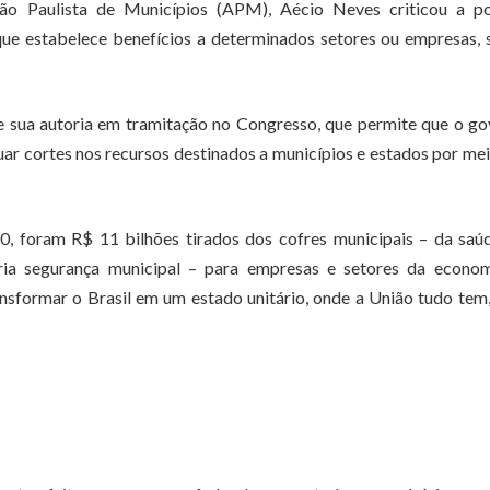
o Paulista de Municípios (APM), Aécio Neves criticou a pol
que estabelece benefícios a determinados setores ou empresas,
 sua autoria em tramitação no Congresso, que permite que o g
uar cortes nos recursos destinados a municípios e estados por me
0, foram R$ 11 bilhões tirados dos cofres municipais – da saú
ria segurança municipal – para empresas e setores da econom
ansformar o Brasil em um estado unitário, onde a União tudo tem