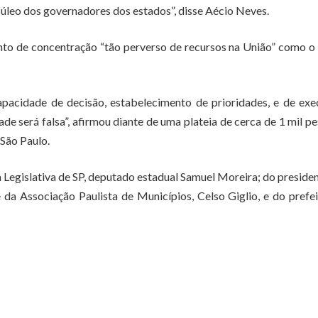
cúleo dos governadores dos estados”, disse Aécio Neves.
to de concentração “tão perverso de recursos na União” como o 
apacidade de decisão, estabelecimento de prioridades, e de ex
de será falsa”, afirmou diante de uma plateia de cerca de 1 mil p
 São Paulo.
egislativa de SP, deputado estadual Samuel Moreira; do preside
da Associação Paulista de Municípios, Celso Giglio, e do prefe