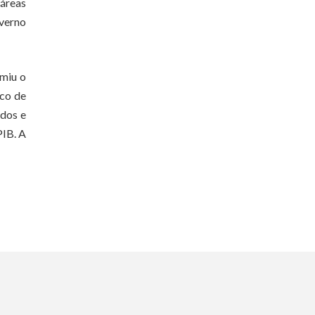
 áreas
overno
umiu o
ico de
ados e
PIB. A