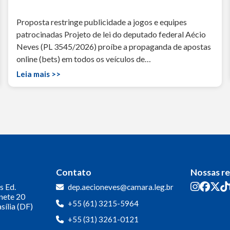
Proposta restringe publicidade a jogos e equipes
patrocinadas Projeto de lei do deputado federal Aécio
Neves (PL 3545/2026) proíbe a propaganda de apostas
online (bets) em todos os veículos de…
Leia mais >>
Contato
Nossas r
s
Ed.
dep.aecioneves@camara.leg.br
inete 20
+55 (61) 3215-5964
sília (DF)
+55 (31) 3261-0121