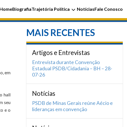
Home
Biografia
Trajetória Política
Notícias
Fale Conosco
MAIS RECENTES
Artigos e Entrevistas
Entrevista durante Convenção
Estadual PSDB/Cidadania – BH – 28-
ão, em
07-26
Notícias
o hall
em seu
PSDB de Minas Gerais reúne Aécio e
lideranças em convenção
to e o