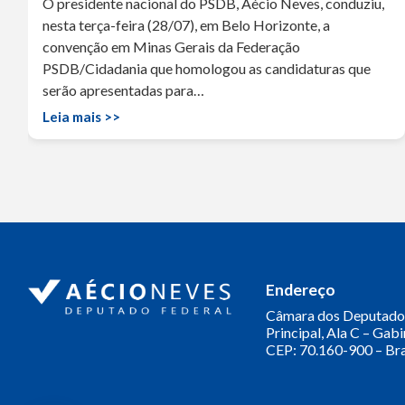
O presidente nacional do PSDB, Aécio Neves, conduziu,
nesta terça-feira (28/07), em Belo Horizonte, a
convenção em Minas Gerais da Federação
PSDB/Cidadania que homologou as candidaturas que
serão apresentadas para…
Leia mais >>
Endereço
Câmara dos Deputado
Principal, Ala C – Gab
CEP: 70.160-900 – Bra