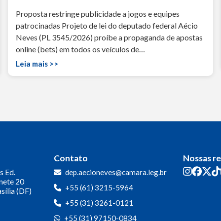
Proposta restringe publicidade a jogos e equipes
patrocinadas Projeto de lei do deputado federal Aécio
Neves (PL 3545/2026) proíbe a propaganda de apostas
online (bets) em todos os veículos de…
Leia mais >>
Contato
Nossas r
s
Ed.
dep.aecioneves@camara.leg.br
inete 20
+55 (61) 3215-5964
sília (DF)
+55 (31) 3261-0121
+55 (31) 97150-0834