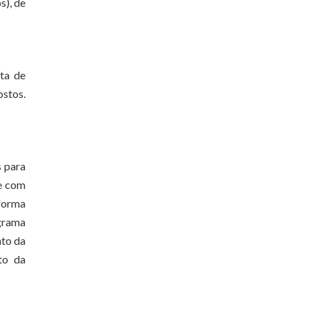
s), de
sta de
ostos.
s para
 e com
 forma
grama
nto da
to da