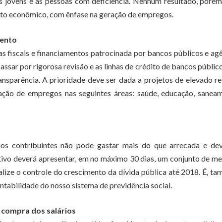
os jovens e às pessoas com deficiência. Nenhum resultado, porém
nto econômico, com ênfase na geração de empregos.
mento
ias fiscais e financiamentos patrocinada por bancos públicos e ag
assar por rigorosa revisão e as linhas de crédito de bancos públic
sparência. A prioridade deve ser dada a projetos de elevado r
ação de empregos nas seguintes áreas: saúde, educação, sanea
 contribuintes não pode gastar mais do que arrecada e dev
tivo deverá apresentar, em no máximo 30 dias, um conjunto de m
alize o controle do crescimento da dívida pública até 2018. É, t
tabilidade do nosso sistema de previdência social.
 compra dos salários