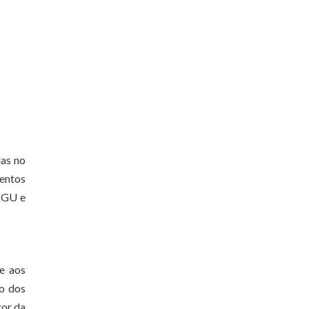
das no
mentos
 CGU e
e aos
to dos
gor da