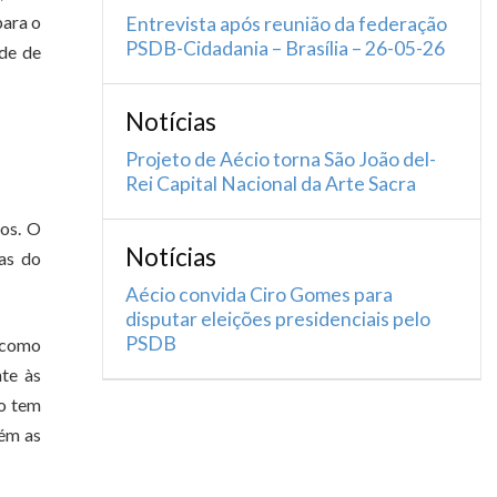
para o
Entrevista após reunião da federação
PSDB-Cidadania – Brasília – 26-05-26
ade de
Notícias
Projeto de Aécio torna São João del-
Rei Capital Nacional da Arte Sacra
ros. O
Notícias
as do
Aécio convida Ciro Gomes para
disputar eleições presidenciais pelo
PSDB
 como
nte às
ão tem
bém as