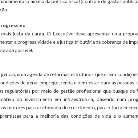
fundamental o auxílio da política fiscal (controle de gastos público
ção.
 progressivo
ão mais justa da carga. O Executivo deve apresentar uma propo
umentar a progressividade e a justiça tributária na cobrança de imp
ibrada possível.
gência, uma agenda de reformas estruturais que criem condiçõe
 condições de gerar emprego, renda e bem-estar para as pessoas,
cias regulatórias por meio de gestão profissional que busque de
ficativo do investimento em infraestrutura, baseado num pro
o os motores para a retomada do crescimento, para o fortalecime
as premissas para a melhoria das condições de vida e o aumen