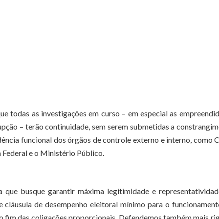
ue todas as investigações em curso – em especial as empreendi
pção – terão continuidade, sem serem submetidas a constrangi
ência funcional dos órgãos de controle externo e interno, como
 Federal e o Ministério Público.
a que busque garantir máxima legitimidade e representatividad
de cláusula de desempenho eleitoral mínimo para o funcionamen
e do fim das coligações proporcionais. Defendemos também mais ri