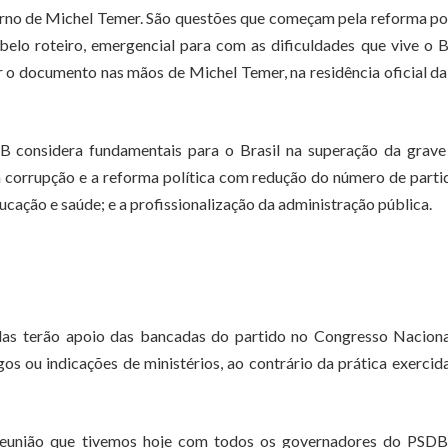
no de Michel Temer. São questões que começam pela reforma pol
lo roteiro, emergencial para com as dificuldades que vive o Br
 o documento nas mãos de Michel Temer, na residência oficial da
B considera fundamentais para o Brasil na superação da grave 
o à corrupção e a reforma política com redução do número de parti
ucação e saúde; e a profissionalização da administração pública.
as terão apoio das bancadas do partido no Congresso Nacional
gos ou indicações de ministérios, ao contrário da prática exercid
a reunião que tivemos hoje com todos os governadores do PSDB