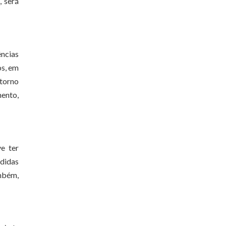
, será
ências
os, em
etorno
mento,
e ter
edidas
ambém,