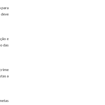
a para
a deve
ação e
ão das
crime
stas a
metas