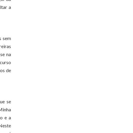
ltar a
s sem
reiras
ase na
ecurso
dos de
ue se
 Minha
ão e a
 Neste