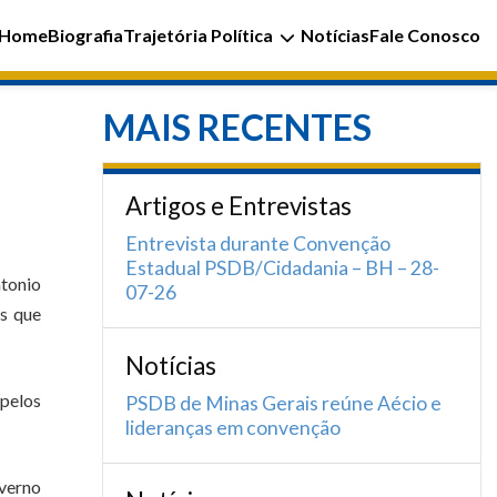
Home
Biografia
Trajetória Política
Notícias
Fale Conosco
MAIS RECENTES
Artigos e Entrevistas
Entrevista durante Convenção
Estadual PSDB/Cidadania – BH – 28-
ntonio
07-26
as que
Notícias
pelos
PSDB de Minas Gerais reúne Aécio e
lideranças em convenção
overno