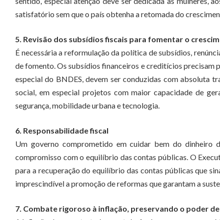
sentido, especial atenção deve ser dedicada às mulheres, a
satisfatório sem que o país obtenha a retomada do crescime
5. Revisão dos subsídios fiscais para fomentar o cresci
É necessária a reformulação da política de subsídios, renúnc
de fomento. Os subsídios financeiros e creditícios precisam p
especial do BNDES, devem ser conduzidas com absoluta tran
social, em especial projetos com maior capacidade de ger
segurança, mobilidade urbana e tecnologia.
6. Responsabilidade fiscal
Um governo comprometido em cuidar bem do dinheiro dos
compromisso com o equilíbrio das contas públicas. O Execu
para a recuperação do equilíbrio das contas públicas que sin
imprescindível a promoção de reformas que garantam a susten
7. Combate rigoroso à inflação, preservando o poder de