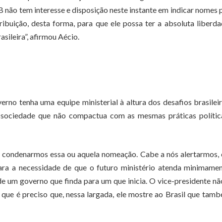
 não tem interesse e disposição neste instante em indicar nomes 
ibuição, desta forma, para que ele possa ter a absoluta liberd
sileira”, afirmou Aécio.
rno tenha uma equipe ministerial à altura dos desafios brasilei
a sociedade que não compactua com as mesmas práticas polític
u condenarmos essa ou aquela nomeação. Cabe a nós alertarmos,
para a necessidade de que o futuro ministério atenda minimame
e um governo que finda para um que inicia. O vice-presidente n
que é preciso que, nessa largada, ele mostre ao Brasil que tam