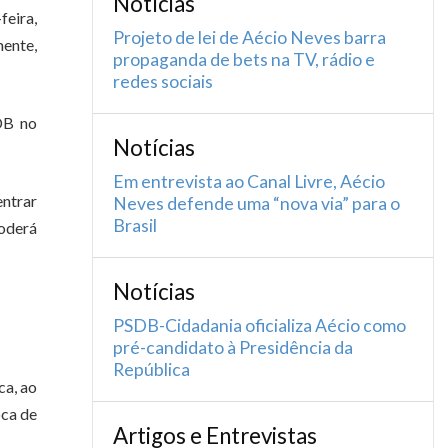
Notícias
feira,
Projeto de lei de Aécio Neves barra
mente,
propaganda de bets na TV, rádio e
redes sociais
DB no
Notícias
Em entrevista ao Canal Livre, Aécio
entrar
Neves defende uma “nova via” para o
Brasil
poderá
Notícias
PSDB-Cidadania oficializa Aécio como
pré-candidato à Presidência da
República
ca, ao
oca de
Artigos e Entrevistas