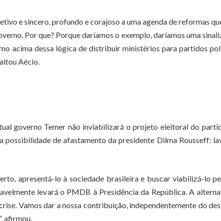
etivo e sincero, profundo e corajoso a uma agenda de reformas qu
governo. Por que? Porque daríamos o exemplo, daríamos uma sinal
o acima dessa lógica de distribuir ministérios para partidos pol
altou Aécio.
l governo Temer não inviabilizará o projeto eleitoral do part
a possibilidade de afastamento da presidente Dilma Rousseff: la
o, apresentá-lo à sociedade brasileira e buscar viabilizá-lo pe
ovavelmente levará o PMDB à Presidência da República. A alterna
a crise. Vamos dar a nossa contribuição, independentemente do de
, afirmou.