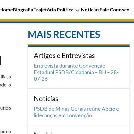
Home
Biografia
Trajetória Política
Notícias
Fale Conosco
MAIS RECENTES
Artigos e Entrevistas
l
Entrevista durante Convenção
Estadual PSDB/Cidadania – BH – 28-
lia, o
07-26
mado o
Notícias
utido
PSDB de Minas Gerais reúne Aécio e
lideranças em convenção
 com o