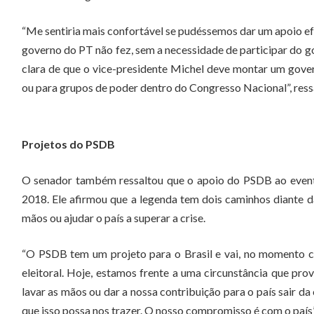
“Me sentiria mais confortável se pudéssemos dar um apoio ef
governo do PT não fez, sem a necessidade de participar do 
clara de que o vice-presidente Michel deve montar um govern
ou para grupos de poder dentro do Congresso Nacional”, ress
Projetos do PSDB
O senador também ressaltou que o apoio do PSDB ao eventua
2018. Ele afirmou que a legenda tem dois caminhos diante d
mãos ou ajudar o país a superar a crise.
“O PSDB tem um projeto para o Brasil e vai, no momento cert
eleitoral. Hoje, estamos frente a uma circunstância que pr
lavar as mãos ou dar a nossa contribuição para o país sair d
que isso possa nos trazer. O nosso compromisso é com o país”