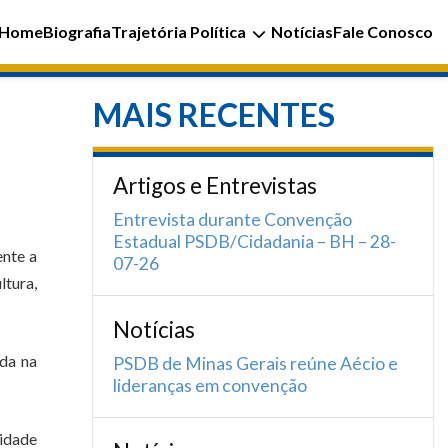
Home
Biografia
Trajetória Política
Notícias
Fale Conosco
MAIS RECENTES
Artigos e Entrevistas
Entrevista durante Convenção
Estadual PSDB/Cidadania – BH – 28-
ente a
07-26
ltura,
Notícias
ada na
PSDB de Minas Gerais reúne Aécio e
lideranças em convenção
cidade