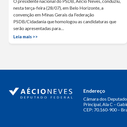
O presidente nacional do PSDB, Aécio Neves, conduziu,
nesta terça-feira (28/07), em Belo Horizonte, a
convenção em Minas Gerais da Federação
PSDB/Cidadania que homologou as candidaturas que
serão apresentadas para…
Leia mais >>
Endereço
Câmara dos Deputado
Principal, Ala C – Gab
CEP: 70.160-900 – Bra