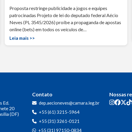
Proposta restringe publicidade a jogos e equipes
patrocinadas Projeto de lei do deputado federal Aécio
Neves (PL 3545/2026) proíbe a propaganda de apostas
online (bets) em todos os veículos de…
Leia mais >>
Contato
Nossas r
s
Ed.
dep.aecioneves@camara.leg.br
inete 20
+55 (61) 3215-5964
sília (DF)
+55 (31) 3261-0121
+55 (31) 97150-0834