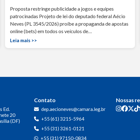
Proposta restringe publicidade a jogos e equipes
patrocinadas Projeto de lei do deputado federal Aécio
Neves (PL 3545/2026) proíbe a propaganda de apostas
online (bets) em todos os veículos de…
Leia mais >>
Contato
Nossas r
s
Ed.
dep.aecioneves@camara.leg.br
inete 20
+55 (61) 3215-5964
sília (DF)
+55 (31) 3261-0121
+55 (31) 97150-0834