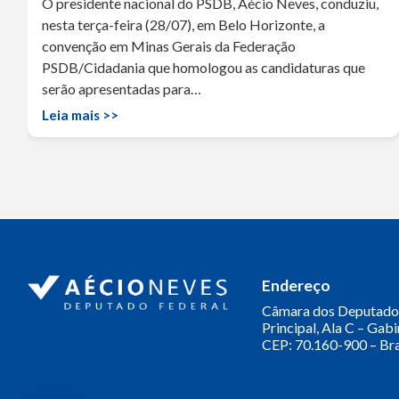
O presidente nacional do PSDB, Aécio Neves, conduziu,
nesta terça-feira (28/07), em Belo Horizonte, a
convenção em Minas Gerais da Federação
PSDB/Cidadania que homologou as candidaturas que
serão apresentadas para…
Leia mais >>
Endereço
Câmara dos Deputado
Principal, Ala C – Gab
CEP: 70.160-900 – Bra