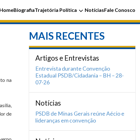
Home
Biografia
Trajetória Política
Notícias
Fale Conosco
MAIS RECENTES
Artigos e Entrevistas
Entrevista durante Convenção
Estadual PSDB/Cidadania – BH – 28-
to na
07-26
Notícias
ília,
PSDB de Minas Gerais reúne Aécio e
dor de
lideranças em convenção
overno