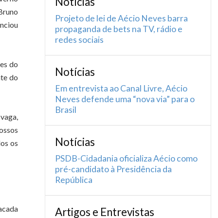
Notícias
 Bruno
Projeto de lei de Aécio Neves barra
unciou
propaganda de bets na TV, rádio e
redes sociais
ões do
Notícias
nte do
Em entrevista ao Canal Livre, Aécio
Neves defende uma “nova via” para o
Brasil
vaga,
nossos
Notícias
dos os
PSDB-Cidadania oficializa Aécio como
pré-candidato à Presidência da
República
acada
Artigos e Entrevistas