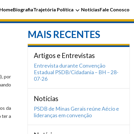
Home
Biografia
Trajetória Política
Notícias
Fale Conosco
MAIS RECENTES
Artigos e Entrevistas
Entrevista durante Convenção
Estadual PSDB/Cidadania – BH – 28-
), por
07-26
rnando
Notícias
os da
PSDB de Minas Gerais reúne Aécio e
lideranças em convenção
 ter a