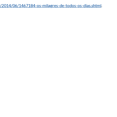
es/2014/06/1467184-os-milagres-de-todos-os-dias.shtml
.