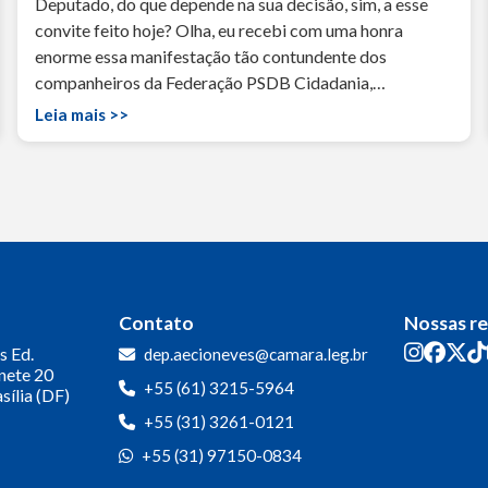
Deputado, do que depende na sua decisão, sim, a esse
convite feito hoje? Olha, eu recebi com uma honra
enorme essa manifestação tão contundente dos
companheiros da Federação PSDB Cidadania,…
Leia mais >>
Contato
Nossas r
s
Ed.
dep.aecioneves@camara.leg.br
inete 20
+55 (61) 3215-5964
sília (DF)
+55 (31) 3261-0121
+55 (31) 97150-0834