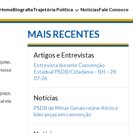
Home
Biografia
Trajetória Política
Notícias
Fale Conosco
MAIS RECENTES
Artigos e Entrevistas
ulas.
Entrevista durante Convenção
 nossa
Estadual PSDB/Cidadania – BH – 28-
07-26
spaço,
Notícias
al ela
PSDB de Minas Gerais reúne Aécio e
lideranças em convenção