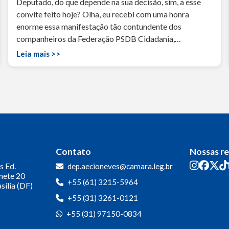
Deputado, do que depende na sua decisão, sim, a esse
convite feito hoje? Olha, eu recebi com uma honra
enorme essa manifestação tão contundente dos
companheiros da Federação PSDB Cidadania,…
Leia mais >>
Contato
Nossas r
s
Ed.
dep.aecioneves@camara.leg.br
inete 20
+55 (61) 3215-5964
sília (DF)
+55 (31) 3261-0121
+55 (31) 97150-0834