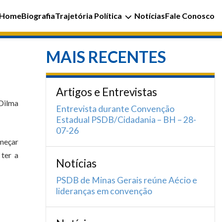
Home
Biografia
Trajetória Política
Notícias
Fale Conosco
MAIS RECENTES
Artigos e Entrevistas
 Dilma
Entrevista durante Convenção
Estadual PSDB/Cidadania – BH – 28-
07-26
omeçar
 ter a
Notícias
PSDB de Minas Gerais reúne Aécio e
lideranças em convenção