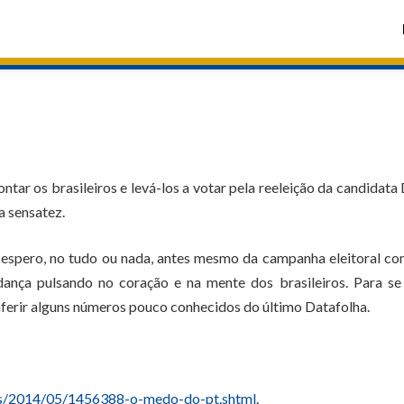
tar os brasileiros e levá-los a votar pela reeleição da candidata
a sensatez.
esespero, no tudo ou nada, antes mesmo da campanha eleitoral c
ança pulsando no coração e na mente dos brasileiros. Para se
nferir alguns números pouco conhecidos do último Datafolha.
ves/2014/05/1456388-o-medo-do-pt.shtml
.