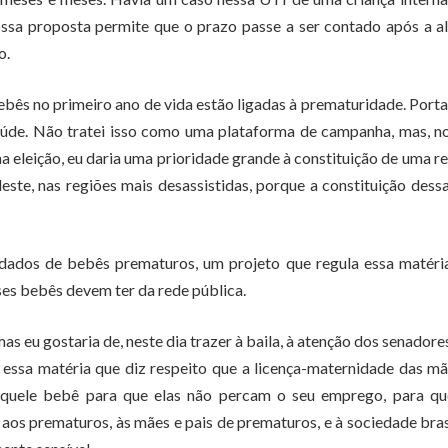
ossa proposta permite que o prazo passe a ser contado após a a
o.
ês no primeiro ano de vida estão ligadas à prematuridade. Porta
aúde. Não tratei isso como uma plataforma de campanha, mas, 
ima eleição, eu daria uma prioridade grande à constituição de uma r
ste, nas regiões mais desassistidas, porque a constituição dess
uidados de bebês prematuros, um projeto que regula essa matéri
ses bebês devem ter da rede pública.
as eu gostaria de, neste dia trazer à baila, à atenção dos senadore
ssa matéria que diz respeito que a licença-maternidade das m
aquele bebê para que elas não percam o seu emprego, para qu
s prematuros, às mães e pais de prematuros, e à sociedade bras