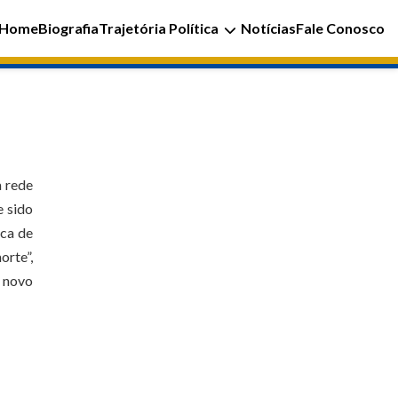
Home
Biografia
Trajetória Política
Notícias
Fale Conosco
a rede
e sido
ica de
orte”,
m novo