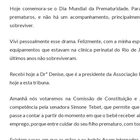
Hoje comemora-se o Dia Mundial da Prematuridade. Para 
prematuros, e não há um acompanhamento, principalmen
sobreviver.
Vivi pessoalmente esse drama. Felizmente, com a minha espo
equipamentos que estavam na clínica perinatal do Rio de 
últimos anos não sobreviveram.
Recebi hoje a Drª Denise, que é a presidente da Associação 
hoje a esta tribuna.
Amanhã nós votaremos na Comissão de Constituição e J
competência pela senadora Simone Tebet, que permite que
passe a contar a partir do momento em que o bebê receber al
emprego, porque entre cuidar do seu filho prematuro, com tod
Existem casos em que as mães e os bebês ficam internados