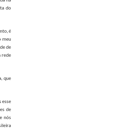
lta do
nto, é
no meu
ede de
a rede
a, que
s esse
ães de
e nós
ileira