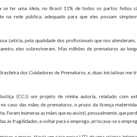
se ter uma ideia, no Brasil 11% de todos os partos feitos s
te na rede pública, adequado para que eles possam simples
sa Letícia, pela qualidade dos profissionais que nos atenderam,
Janeiro, eles sobreviveram. Mas milhões de prematuros ao lon
Brasileira dos Cuidadores de Prematuros, e, duas iniciativas me 
ustiça (CCJ) um projeto de minha autoria, relatado com ex
 no caso das mães de prematuros, o prazo da licença maternida
ta. Foram inúmeras as mães que eu assisti, pessoalmente, que per
as as fragilidades, e voltar para o emprego, arriscava-se o empre
 meses e meses. Havia um caso nessa UTI de uma criança intern