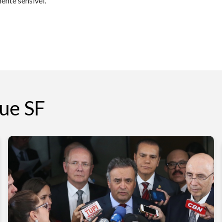
ente sensível.
ue SF