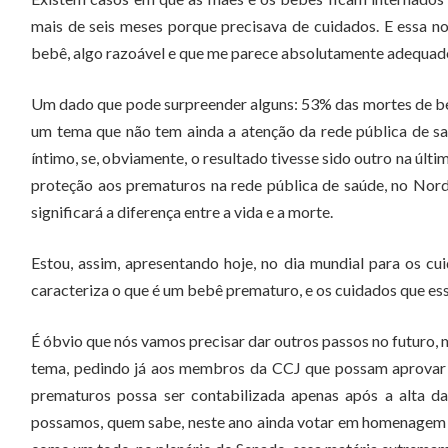
mais de seis meses porque precisava de cuidados. E essa n
bebê, algo razoável e que me parece absolutamente adequad
Um dado que pode surpreender alguns: 53% das mortes de beb
um tema que não tem ainda a atenção da rede pública de s
íntimo, se, obviamente, o resultado tivesse sido outro na últ
proteção aos prematuros na rede pública de saúde, no Norde
significará a diferença entre a vida e a morte.
Estou, assim, apresentando hoje, no dia mundial para os c
caracteriza o que é um bebê prematuro, e os cuidados que es
É óbvio que nós vamos precisar dar outros passos no futuro, m
tema, pedindo já aos membros da CCJ que possam aprovar e
prematuros possa ser contabilizada apenas após a alta d
possamos, quem sabe, neste ano ainda votar em homenagem ao