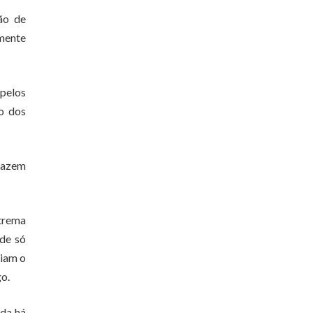
ão de
mente
 pelos
go dos
trazem
trema
de só
diam o
go.
ada há