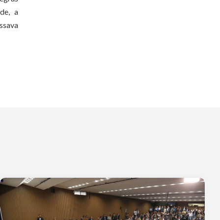
de, a
assava