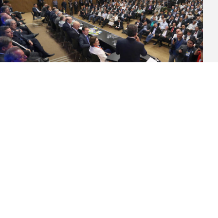
Encontro nacional de prefeitos do PSDB
“Não fosse a coragem do PSDB no Congresso Nacional
não teria ajuste das contas no Brasil. Esse é o nosso
papel. Na ponta, no município, administrem com
seriedade, com criatividade,…
Leia mais >>