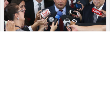
Encontro com o ministro Henrique
Meirelles
“O PSDB apoia as medidas que estão em tramitação no
Congresso e vem apresentando sugestões que possam
possibilitar empresas e também as famílias brasileiras
recuperarem crédito e a capacidade de…
Leia mais >>