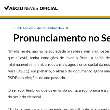
Publicado em 3 de novembro de 2015
Pronunciamento no S
“Infelizmente, não há na sociedade brasileira, nem nas hoste
que aí está, tenha condições de levar o Brasil à saída d
minimamente minimizarmos a mais aguda crise social da nossa 
feira (03/11), em plenário, o atraso do documento agora l
PSDB nas eleições do ano passado.
O senador lembrou que os erros da política econômica e a c
do período eleitoral.
“Tudo o que vem acontecendo no Brasil hoje era aponta