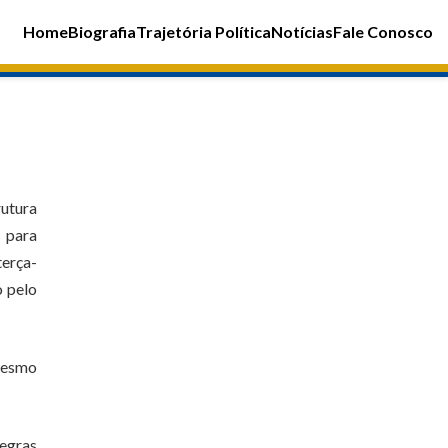
Home
Biografia
Trajetória Política
Notícias
Fale Conosco
rutura
, para
terça-
o pelo
 mesmo
egras