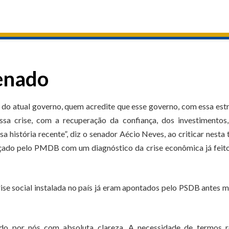
enado
s do atual governo, quem acredite que esse governo, com essa est
essa crise, com a recuperação da confiança, dos investimentos
história recente”, diz o senador Aécio Neves, ao criticar nesta 
ançado pelo PMDB com um diagnóstico da crise econômica já feit
rise social instalada no país já eram apontados pelo PSDB antes
do por nós com absoluta clareza. A necessidade de termos r