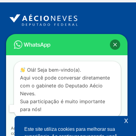
Endereço
Câmara dos Deputados
Ed. Principal, Ala C – Gabinete
20
CEP: 70.160-900 – Brasília (DF)
Contato
Olá! Seja bem-vindo(a).
dep.aecioneves@camara.leg.br
Aqui você pode conversar diretamente
+55 (61) 3215-5964
com o gabinete do Deputado Aécio
Neves.
+55 (31) 3261-0121
Sua participação é muito importante
+55 (31) 97150-0834
para nós!
Nossas redes
x
Ao clicar para iniciar o contato pelo WhatsApp, você
Este site utiliza cookies para melhorar sua
concorda que seus dados serão utilizados exclusivamente