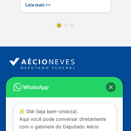
Leia mais >>
Endereço
Câmara dos Deputados
Ed. Principal, Ala C – Gabinete
20
CEP: 70.160-900 – Brasília (DF)
Contato
Olá! Seja bem-vindo(a).
dep.aecioneves@camara.leg.br
Aqui você pode conversar diretamente
+55 (61) 3215-5964
com o gabinete do Deputado Aécio