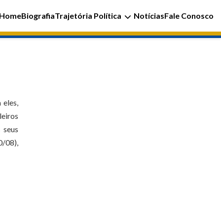
Home
Biografia
Trajetória Política
Notícias
Fale Conosco
 eles,
leiros
 seus
0/08),