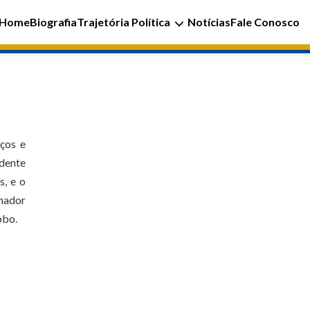
Home
Biografia
Trajetória Política
Notícias
Fale Conosco
ços e
idente
s, e o
enador
bbo.