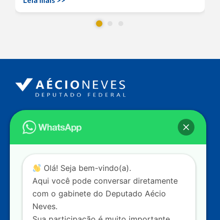
Endereço
Câmara dos Deputados
Ed. Principal, Ala C – Gabinete
20
CEP: 70.160-900 – Brasília (DF)
Contato
Olá! Seja bem-vindo(a).
dep.aecioneves@camara.leg.br
Aqui você pode conversar diretamente
+55 (61) 3215-5964
com o gabinete do Deputado Aécio
Neves.
+55 (31) 3261-0121
Sua participação é muito importante