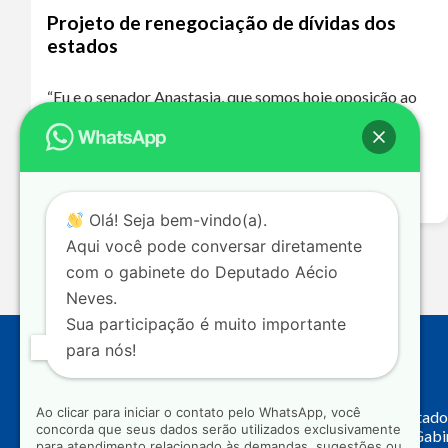
Projeto de renegociação de dívidas dos
estados
“Eu e o senador Anastasia, que somos hoje oposição ao
governo de Minas Gerais, que é de um partido de
oposição ao nosso, o PT, votaremos a favor dessa
proposta…
Leia mais >>
Olá! Seja bem-vindo(a).
Aqui você pode conversar diretamente
com o gabinete do Deputado Aécio
Neves.
Sua participação é muito importante
para nós!
Endereço
Ao clicar para iniciar o contato pelo WhatsApp, você
Câmara dos Deputado
concorda que seus dados serão utilizados exclusivamente
Principal, Ala C – Gab
para atendimento relacionado às demandas, sugestões ou