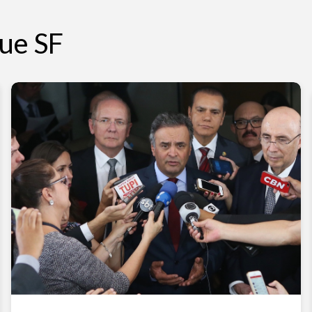
ue SF