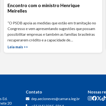
Encontro com o ministro Henrique
Meirelles
“O PSDB apoia as medidas que estão em tramitação no
Congresso e vem apresentando sugestões que possam
possibilitar empresas e também as famílias brasileiras
recuperarem crédito e a capacidade de…
Leia mais >>
Contato
Nossas r
s
Ed.
dep.aecioneves@camara.leg.br
inete 20